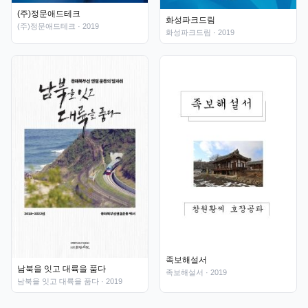
(주)정문애드테크
화성파크드림
(주)정문애드테크
· 2019
화성파크드림
· 2019
족보해설서
남북을 잇고 대륙을 품다
족보해설서
· 2019
남북을 잇고 대륙을 품다
· 2019