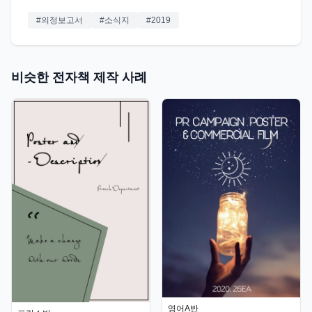
#
의정보고서
#
소식지
#
2019
비슷한 전자책 제작 사례
영어A반