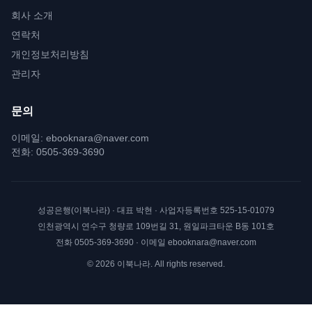
회사 소개
연락처
개인정보처리방침
관리자
문의
이메일:
ebooknara@naver.com
전화:
0505-369-3690
성공은행(이북나라)
· 대표
박현
· 사업자등록번호
525-15-01079
인천광역시 연수구 청량로 109번길 31, 원일파크타운 B동 101호
전화
0505-369-3690
· 이메일
ebooknara@naver.com
©
2026
이북나라. All rights reserved.