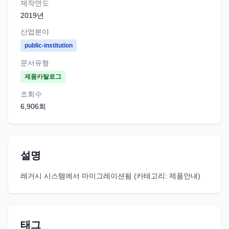
제작연도
2019
년
산업분야
public-institution
문서유형
제품카탈로그
조회수
6,906
회
설명
레거시 시스템에서 마이그레이션됨 (카테고리: 제품안내)
태그