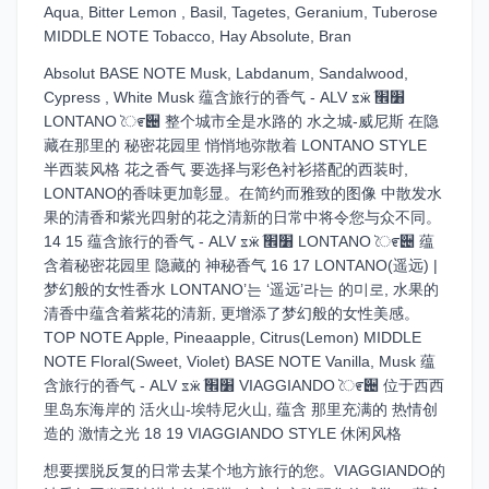
Aqua, Bitter Lemon , Basil, Tagetes, Geranium, Tuberose
MIDDLE NOTE Tobacco, Hay Absolute, Bran
Absolut BASE NOTE Musk, Labdanum, Sandalwood,
Cypress , White Musk 蕴含旅行的香气 - ALV ೱӝܳ ׸׮
LONTANO ৈ೯੄ 整个城市全是水路的 水之城-威尼斯 在隐
藏在那里的 秘密花园里 悄悄地弥散着 LONTANO STYLE
半西装风格 花之香气 要选择与彩色衬衫搭配的西装时,
LONTANO的香味更加彰显。在简约而雅致的图像 中散发水
果的清香和紫光四射的花之清新的日常中将令您与众不同。
14 15 蕴含旅行的香气 - ALV ೱӝܳ ׸׮ LONTANO ৈ೯੄ 蕴
含着秘密花园里 隐藏的 神秘香气 16 17 LONTANO(遥远) |
梦幻般的女性香水 LONTANO’는 ‘遥远’라는 的미로, 水果的
清香中蕴含着紫花的清新, 更增添了梦幻般的女性美感。
TOP NOTE Apple, Pineaapple, Citrus(Lemon) MIDDLE
NOTE Floral(Sweet, Violet) BASE NOTE Vanilla, Musk 蕴
含旅行的香气 - ALV ೱӝܳ ׸׮ VIAGGIANDO ৈ೯੄ 位于西西
里岛东海岸的 活火山-埃特尼火山, 蕴含 那里充满的 热情创
造的 激情之光 18 19 VIAGGIANDO STYLE 休闲风格
想要摆脱反复的日常去某个地方旅行的您。VIAGGIANDO的