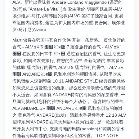
ALV。新推出意味着 Andare Lontano Viaggiando (遥远的
旅行)或 “Amare La Vita” (热 爱生活)的明显问题品牌-ALV
埃尔维罗·马汀尼与韩国的(株)ALVG 签订了独家合同, 更易
靠近国内消费者, 这是为扩大国内市场的重 要合同。埃尔维
罗·马汀尼(Alviero
Martini)将在韩国与其合作伙伴 开创一条新路。 蕴含旅行的
香气 - ALV ೱӝܳ ׸׮ 6 ৈ೯੄ 7 蕴含旅行的香气 - ALV ೱӝܳ
׸׮ 在反复的日常中​ ৈ೯੄ 通过新记忆的香气,​ 让生活更加
多彩, 如同出发去旅行,​ 在您的生活中​ 全新绽放的​ 丰富多彩
的体验​ 蕴含旅行的香气 ALV 8 9 蕴含旅行的香气 - ALV ೱӝܳ
׸׮ ANDARE ৈ೯੄ 风和水创造的耀眼海滩, 从那里吹来
海风留给人深刻印象 10 11 ANDARE STYLE 经典西装风格
如果您总是偏爱整洁的西服，那么过分清淡或性感的气味就
不太适合。如同含有 ANDARE特有的海风般的深层香味, 一
旦闻到就难以忘怀的雅致令每个人动心 。 蕴含旅行的香气 -
ALV ANDARE ೱӝܳ ׸׮ ANDARE ৈ೯੄ 风和水创造的海滩
之 蓝色香气 ANDARE(出发) | 清新木香男性香水 12 13 ALV
招牌系列‘ANDARE’在意大利语中意为‘出发’, 是一款意味着
离开意大利市中心, 充满海滩的热情(passion)和凉爽的香水,
伴随着海风吹拂的深刻印像和水润的木香。 TOP NOTE