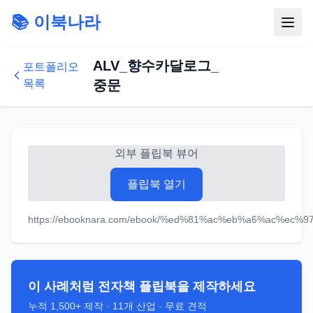
📚 이북나라
ALV_향수카달로그_
포트폴리오
목록
중문
외부 플립북 뷰어
플립북 열기
https://ebooknara.com/ebook/%ed%81%ac%eb%a6%ac%ec
이 사례처럼 전자책 플립북을 제작하세요
누적
1,500+
제작 ·
11
개 산업 · 무료 견적