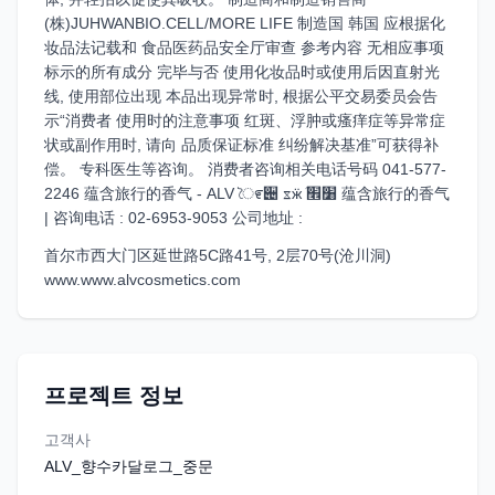
(株)JUHWANBIO.CELL/MORE LIFE 制造国 韩国 应根据化
妆品法记载和 食品医药品安全厅审查 参考内容 无相应事项
标示的所有成分 完毕与否 使用化妆品时或使用后因直射光
线, 使用部位出现 本品出现异常时, 根据公平交易委员会告
示“消费者 使用时的注意事项 红斑、浮肿或瘙痒症等异常症
状或副作用时, 请向 品质保证标准 纠纷解决基准”可获得补
偿。 专科医生等咨询。 消费者咨询相关电话号码 041-577-
2246 蕴含旅行的香气 - ALV ৈ೯੄ ೱӝܳ ׸׮ 蕴含旅行的香气
| 咨询电话 : 02-6953-9053 公司地址 :
首尔市西大门区延世路5C路41号, 2层70号(沧川洞)
www.www.alvcosmetics.com
프로젝트 정보
고객사
ALV_향수카달로그_중문