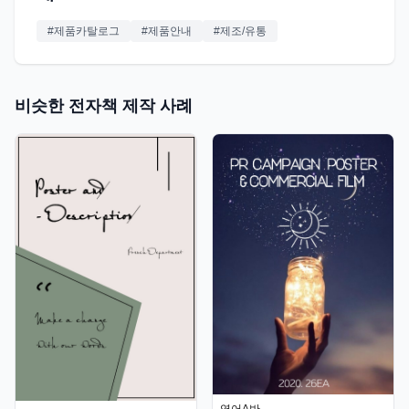
#
제품카탈로그
#
제품안내
#
제조/유통
비슷한 전자책 제작 사례
영어A반