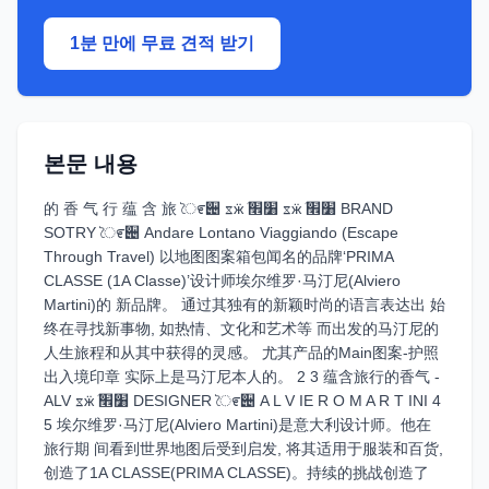
1분 만에 무료 견적 받기
본문 내용
的 香 气 行 蕴 含 旅 ৈ೯੄ ೱӝܳ ׸׮ ೱӝܳ ׸׮ BRAND
SOTRY ৈ೯੄ Andare Lontano Viaggiando (Escape
Through Travel) 以地图图案箱包闻名的品牌‘PRIMA
CLASSE (1A Classe)’设计师埃尔维罗·马汀尼(Alviero
Martini)的 新品牌。 通过其独有的新颖时尚的语言表达出 始
终在寻找新事物, 如热情、文化和艺术等 而出发的马汀尼的
人生旅程和从其中获得的灵感。 尤其产品的Main图案-护照
出入境印章 实际上是马汀尼本人的。 2 3 蕴含旅行的香气 -
ALV ೱӝܳ ׸׮ DESIGNER ৈ೯੄ A L V IE R O M A R T INI 4
5 埃尔维罗·马汀尼(Alviero Martini)是意大利设计师。他在
旅行期 间看到世界地图后受到启发, 将其适用于服装和百货,
创造了1A CLASSE(PRIMA CLASSE)。持续的挑战创造了