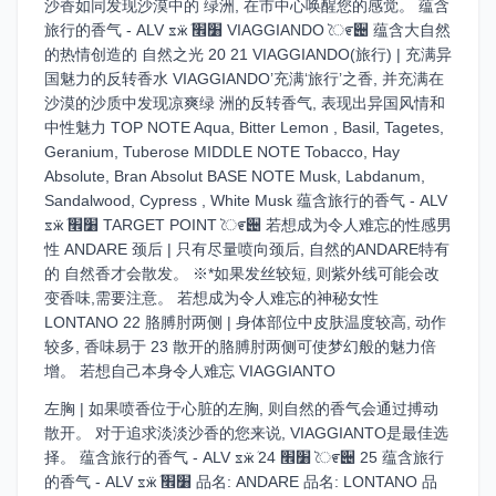
沙香如同发现沙漠中的 绿洲, 在市中心唤醒您的感觉。 蕴含
旅行的香气 - ALV ೱӝܳ ׸׮ VIAGGIANDO ৈ೯੄ 蕴含大自然
的热情创造的 自然之光 20 21 VIAGGIANDO(旅行) | 充满异
国魅力的反转香水 VIAGGIANDO’充满‘旅行’之香, 并充满在
沙漠的沙质中发现凉爽绿 洲的反转香气, 表现出异国风情和
中性魅力 TOP NOTE Aqua, Bitter Lemon , Basil, Tagetes,
Geranium, Tuberose MIDDLE NOTE Tobacco, Hay
Absolute, Bran Absolut BASE NOTE Musk, Labdanum,
Sandalwood, Cypress , White Musk 蕴含旅行的香气 - ALV
ೱӝܳ ׸׮ TARGET POINT ৈ೯੄ 若想成为令人难忘的性感男
性 ANDARE 颈后 | 只有尽量喷向颈后, 自然的ANDARE特有
的 自然香才会散发。 ※*如果发丝较短, 则紫外线可能会改
变香味,需要注意。 若想成为令人难忘的神秘女性
LONTANO 22 胳膊肘两侧 | 身体部位中皮肤温度较高, 动作
较多, 香味易于 23 散开的胳膊肘两侧可使梦幻般的魅力倍
增。 若想自己本身令人难忘 VIAGGIANTO
左胸 | 如果喷香位于心脏的左胸, 则自然的香气会通过搏动
散开。 对于追求淡淡沙香的您来说, VIAGGIANTO是最佳选
择。 蕴含旅行的香气 - ALV ೱӝܳ ׸׮ 24 ৈ೯੄ 25 蕴含旅行
的香气 - ALV ೱӝܳ ׸׮ 品名: ANDARE 品名: LONTANO 品