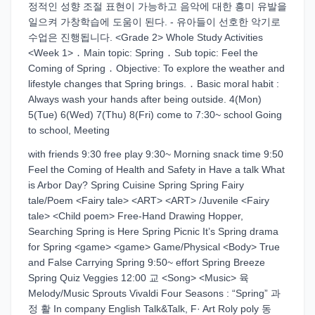
정적인 성향 조절 표현이 가능하고 음악에 대한 흥미 유발을
일으켜 가창학습에 도움이 된다. - 유아들이 선호한 악기로
수업은 진행됩니다. <Grade 2> Whole Study Activities
<Week 1> ․ Main topic: Spring ․ Sub topic: Feel the
Coming of Spring ․ Objective: To explore the weather and
lifestyle changes that Spring brings. ․ Basic moral habit :
Always wash your hands after being outside. 4(Mon)
5(Tue) 6(Wed) 7(Thu) 8(Fri) come to 7:30~ school Going
to school, Meeting
with friends 9:30 free play 9:30~ Morning snack time 9:50
Feel the Coming of Health and Safety in Have a talk What
is Arbor Day? Spring Cuisine Spring Spring Fairy
tale/Poem <Fairy tale> <ART> <ART> /Juvenile <Fairy
tale> <Child poem> Free-Hand Drawing Hopper,
Searching Spring is Here Spring Picnic It’s Spring drama
for Spring <game> <game> Game/Physical <Body> True
and False Carrying Spring 9:50~ effort Spring Breeze
Spring Quiz Veggies 12:00 교 <Song> <Music> 육
Melody/Music Sprouts Vivaldi Four Seasons : “Spring” 과
정 활 In company English Talk&Talk, F· Art Roly poly 동