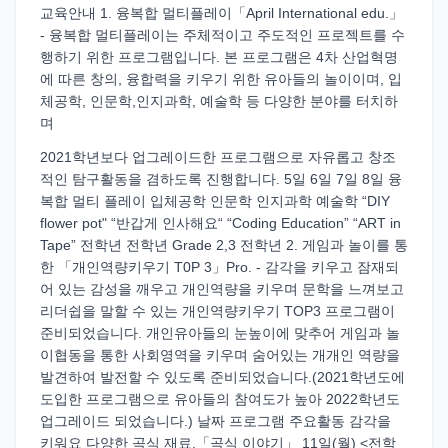
교육안내 1. 융복합 멀티플레이「April International edu.」
- 융복합 멀티플레이는 주체적이고 주도적인 프로젝트를 수
행하기 위한 프로그램입니다. 본 프로그램은 4차 산업혁명
에 따른 창의, 융합력을 키우기 위한 유아들의 놀이이며, 입
체공학, 인문학,인지과학, 예술학 등 다양한 분야를 터치하
며
2021학년보다 업그레이드한 프로그램으로 자유롭고 창조
적인 탐구활동을 겸하도록 진행합니다. 5일 6일 7일 8일 융
복합 멀티 플레이 입체공학 인문학 인지과학 예술학 “DIY
flower pot" “반갑게 인사해요“ “Coding Education” “ART in
Tape” 전학년 전학년 Grade 2,3 전학년 2. 게임과 놀이를 통
한 「개인역량키우기 T0P 3」Pro. - 감각을 키우고 잠재되
어 있는 감성을 깨우고 개인역량을 키우며 문학을 느껴보고
리더쉽을 말할 수 있는 개인역량키우기 TOP3 프로그램이
준비되었습니다. 개인유아들의 눈높이에 맞추어 게임과 놀
이협동을 통한 사회영역을 키우며 숨어있는 개개인 역량을
발견하여 발전할 수 있도록 준비되었습니다.(2021학년도에
도입한 프로그램으로 유아들의 참여도가 높아 2022학년도
업그레이드 되었습니다.) 날짜 프로그램 주요활동 감각을
키워요 다양한 곡식 재료,「곡식 이야기」 11일(월) <전학