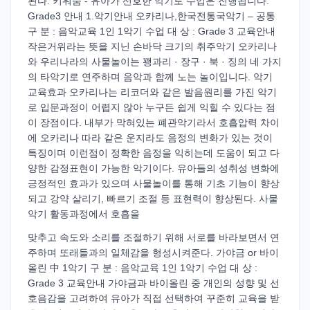
된다. 키워줌 - 유아가 선호한 악기로 수업은 진행됩니다.
Grade3 안내 1.악기안내 오카리나,한국전통국악기 – 공통
구 분 : 음악교육 1인 1악기 수업 대 상 : Grade 3 교육안내
작은거위라는 뜻을 지닌 손바닥 크기의 취주악기 오카리나
와 우리나라의 사물놀이는 꽹과리 · 장구 · 북 · 징의 네 가지
의 타악기로 연주하며 음악과 함께 노는 놀이입니다. 악기
교육효과 오카리나는 리코더와 같은 발음원리를 가진 악기
로 입문과정이 어렵지 않아 누구든 쉽게 익힐 수 있다는 점
이 장점이다. 내부가 막혀있는 폐관악기라서 호흡압력 차이
에 오카리나 따라 같은 운지라도 음정의 변화가 있는 것이
특징이며 이런점이 정확한 음정을 익히는데 도움이 되고 다
양한 감정표현이 가능한 악기이다. 유아들의 성취성 변화에
긍정적인 효과가 있으며 사물놀이를 통해 기초 기능이 향상
되고 강약 살리기, 빠르기 조절 등 표현력이 향상된다. 사물
악기 활동과정에서 호흡을
맞추고 속도와 소리를 조절하기 위해 서로를 바라보면서 연
주하며 또래들과의 일체감을 형성시켜준다. 가야금 or 바이
올린 中 1악기 구 분 : 음악교육 1인 1악기 수업 대 상 :
Grade 3 교육안내 가야금과 바이올린 중 개인의 성향 및 선
호음감을 고려하여 유아가 직접 선택하여 꾸준히 교육을 받