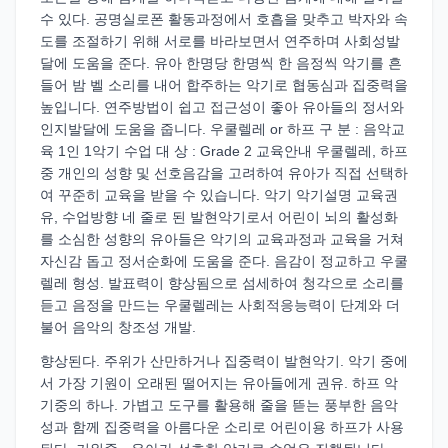
수 있다. 공명실로폰 활동과정에서 호흡을 맞추고 박자와 속
도를 조절하기 위해 서로를 바라보면서 연주하며 사회성발
달에 도움을 준다. 유아 한명당 한명씩 한 음정씩 악기를 흔
들어 밤 벨 소리를 내어 합주하는 악기로 협동심과 집중력을
높입니다. 연주방법이 쉽고 접근성이 좋아 유아들의 정서와
인지발달에 도움을 줍니다. 우쿨렐레 or 하프 구 분 : 음악교
육 1인 1악기 수업 대 상 : Grade 2 교육안내 우쿨렐레, 하프
중 개인의 성향 및 선호음감을 고려하여 유아가 직접 선택하
여 꾸준히 교육을 받을 수 있습니다. 악기 악기설명 교육권
유, 수업방향 네 줄로 된 발현악기로서 어린이 뇌의 활성화
를 소심한 성향의 유아들은 악기의 교육과정과 교육을 거쳐
자신감 돕고 정서순화에 도움을 준다. 음감이 정교하고 우쿨
렐레 형성. 발표력이 향상됨으로 섬세하여 청각으로 소리를
듣고 음정을 만드는 우쿨렐레는 사회적응능력이 단계와 더
불어 음악의 창조성 개발.
향상된다. 주위가 산만하거나 집중력이 발현악기. 악기 중에
서 가장 기원이 오래된 떨어지는 유아들에게 권유. 하프 악
기중의 하나. 가볍고 도구를 활용해 줄을 뜯는 풍부한 음악
성과 함께 집중력을 아름다운 소리로 어린이용 하프가 사용