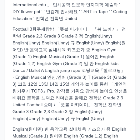
International edu 」 입체공학 인문학 인지과학 예술학 ‘
DIY flower pot ' ' 반갑게 인사해요 ' ‘ ART in Tape ’ ' Coding
Education ' 전학년 전학년 United
Football 3月주제탐방 「풋볼 아카데미」 「봄 느끼기」 전
학년 Grade 2,3 Grade 3 Grade 3 정 English(Unny)
English(Unny) English(Unny) 규 English(Unny) English(원
어민) 반 음악교육 실내체육 키즈요가 종 English Gym
(Grade 1) English Musical (Grade 1) 원어민 English
(Grade 1,2) English Gym (Grade 2) 일 반 English kids
Dance / Ballet A English jump rope 코딩교육「헬로코딩」
· English Musical 연산,언어 (Grade 3) T (Grade 3) (Grade
3) 11일 12일 13일 14일 15일 게임과 놀이를 통한 「개인역
량키우기 TOP3」Pro. 감각을 키워요 감성과 놀아요 인성을
배워요 문학을 느껴요 리더쉽을 말해요 전학년 Grade 2,3
United Football 승마 \ 「풋볼 아카데미」 전학년 전학년
Grade 3 Grade 2,3 Grade 3 정 English(Unny)
English(Unny) English(Unny) 규 English(Unny)
English(원어민) 반 음악교육 실내체육 키즈요가 종 English
Musical (Grade 1) 원어민 English (Grade 1,2) English