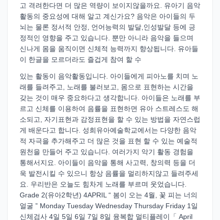
고 격려한다면 더 많은 역량이 보이지않을까요. 유아기 음악
활동의 중요성에 대해 알고 계신가요? 음악은 아이들의 두
뇌는 물론 정서적 안정, 언어능력의 발달,인성발달 등에 긍
정적인 영향을 주고 있습니다. 뿐만 아니라 음악을 들으며
신나게 몸을 움직이면 신체적 능력까지 향상됩니다. 유아들
이 한글을 모르더라도 즐겁게 참여 할 수
있는 활동이 음악활동입니다. 아이들에게 피아노를 치며 노
래를 들려주고, 노래를 불러보고, 몸으로 표현하는 시간을
갖는 것이 매우 중요하다고 생각합니다. 아이들은 노래를 부
르고 신체를 이용하여 음률을 표현하면 유아 스트레스도 해
소되고, 자기표현과 감정표현을 할 수 있는 방법을 자연스럽
게 배운다고 합니다. 성희유아예술학교에서는 다양한 음악
적 자극을 추가해주고 더 많은 것을 표현 할 수 있는 예술적
원천을 만들어 주고 있습니다. 여러가지 악기 활동 경험을
통해서지요. 아이들이 음악을 통해 사고력, 창의력 등을 더
욱 발전시킬 수 있으니 항상 음률을 멀리하지않고 들려주세
요. 우리반은 오늘도 힘차게 노래를 부르며 웃었습니다.
Grade 2(유아2학년) 4APRIL “ 봄이 오는 4월, 꽃 피는 너의
얼굴 ” Monday Tuesday Wednesday Thursday Friday 1일
신체검사 4일 5일 6일 7일 8일 융복합 멀티플레이「 April