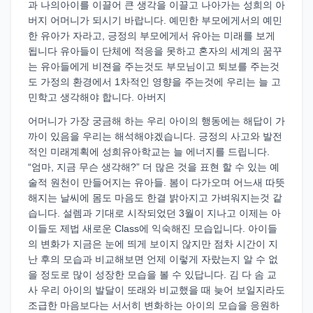
과 나의아이를 이끌어 큰 생각을 이끌고 나아가는 성희의 아
버지 어머니가 되시기 바랍니다. 예민한 부모에게서의 예민
한 유아가 자라고, 긍정의 부모에게서 유아는 미래를 보게
됩니다 유아들이 단체에 적응을 못하고 혼자의 세계의 꿈꾸
는 유아들에게 비젼을 주는것도 부모님이고 퇴보를 주는것
도 가정의 환경에서 1차적인 영향을 주는것에 우리는 늘 고
민학고 생각해야 합니다. 아버지
어머니가 가장 궁금해 하는 우리 아이의 행동에는 해답이 가
까이 있음을 우리는 해석해야겠습니다. 긍정의 사고와 발전
적인 미래계획에 성희유아학교는 늘 에너지를 드립니다.
“엄마, 지금 무슨 생각해?” 더 많은 것을 표현 할 수 있는 예
술적 원천이 만들어지는 유아들. 봄이 다가오며 어느새 따뜻
해지는 날씨에 몸도 마음도 한결 밝아지고 가벼워지는것 같
습니다. 설렘과 기대로 시작되었던 3월이 지나고 이제는 아
이들도 제법 새로운 Class에 익숙해진 모습입니다. 아이들
의 변화가 지금은 눈에 띄게 보이지 않지만 점차 시간이 지
난 후의 모습과 비교해보면 언제 이렇게 자랐는지 알 수 없
을 정도로 많이 성장한 모습을 볼 수 있답니다. 김 다 솜 교
사 우리 아이의 발달이 또래와 비교했을 때 늦어 보일지라도
조급한 마음보다는 서서히 변화하는 아이의 모습을 응원하