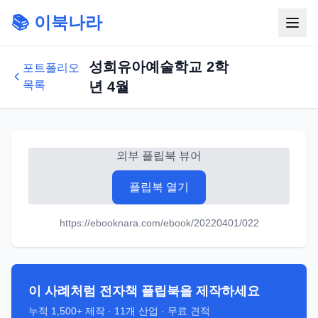
📚 이북나라
성희유아예술학교 2학
포트폴리오
목록
년 4월
외부 플립북 뷰어
플립북 열기
https://ebooknara.com/ebook/20220401/022
이 사례처럼 전자책 플립북을 제작하세요
누적
1,500+
제작 ·
11
개 산업 · 무료 견적