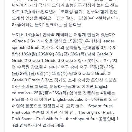
년> 여러 가지 곡식의 모양과 효능연구 감성과 놀아요 샌드
아트 12일(화) <전학년> 「모래성 쌓기」친구와 함께 만든
모래성 인성을 배워요 「인성 Talk」 13일(수) <전학년> “내
가 좋아하는 놀이” 발표하는 날 문학을
느껴요 14일(목) 만화속 캐릭터는 어떻게 만들어 졌을까?
<Grade 2,3> 리더쉽을 말해요 15일(금) 우리함께 leader
speech <Grade 2,3> 3. 야외 문화탐방 문화탐방 3月 주제
탐방 18일(월) 20일(수) 8일(금) 28일(목) 날짜 Grade 3
Grade 2 Grade 1 Grade 3 Grade 2 장소 롯데시네마 뮤지
엄 수목원 창포원 4. 승마 / 축구 승마 축구 15일(금) 22일
(금) 29일(금) 6일(수) 13일(수) 날짜 Grade 3 Grade 2
Grade 3 Grade 3 장소 경기도 소재 승마장 초안산 스포츠
타운 준비물 체육복, 운동화 운동화 5. 이머젼 English
education - 25일(월)~26일(화) 영어로 진행하는 4월에는
Fruit를 주제로 이머젼 English education는 유아들의 외국
어영역 활동으로 진행됩니다. 교육 코스 ․ Several fruits ․
Fruit color 수준별 이머젼 전 학 년 ․ The origin of Fruit ․
Fruit flaver ․ Fruit with fruit ․ the shape of fruit 공통안내 1.
4월 영유아 검진 결과표 제출