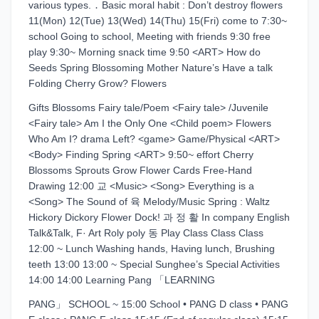
various types. ․ Basic moral habit : Don’t destroy flowers
11(Mon) 12(Tue) 13(Wed) 14(Thu) 15(Fri) come to 7:30~
school Going to school, Meeting with friends 9:30 free
play 9:30~ Morning snack time 9:50 <ART> How do
Seeds Spring Blossoming Mother Nature’s Have a talk
Folding Cherry Grow? Flowers
Gifts Blossoms Fairy tale/Poem <Fairy tale> /Juvenile
<Fairy tale> Am I the Only One <Child poem> Flowers
Who Am I? drama Left? <game> Game/Physical <ART>
<Body> Finding Spring <ART> 9:50~ effort Cherry
Blossoms Sprouts Grow Flower Cards Free-Hand
Drawing 12:00 교 <Music> <Song> Everything is a
<Song> The Sound of 육 Melody/Music Spring : Waltz
Hickory Dickory Flower Dock! 과 정 활 In company English
Talk&Talk, F· Art Roly poly 동 Play Class Class Class
12:00 ~ Lunch Washing hands, Having lunch, Brushing
teeth 13:00 13:00 ~ Special Sunghee’s Special Activities
14:00 14:00 Learning Pang 「LEARNING
PANG」 SCHOOL ~ 15:00 School • PANG D class • PANG