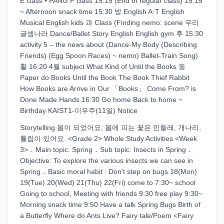
E class • PANG F class 15:15 (End of regular class) 15:15
~ Afternoon snack time 15:30 방 English A·T English
Musical English kids 과 Class (Finding nemo: scene 우리
글셈나라 Dance/Ballet Story English English gym 후 15:30
activity 5 – the news about (Dance-My Body (Describing
Friends) (Egg Spoon Races) ~ nemo) Ballet-Train Song)
활 16:20 4월 subject What Kind of Until the Books 동
Paper do Books Until the Book The Book Thief Rabbit
How Books are Arrive in Our 「Books」 Come From? is
Done Made Hands 16:30 Go home Back to home ~
Birthday KAIST1-이우주(11일) Notice
Storytelling 봄이 되었어요, 봄에 피는 꽃은 민들레, 개나리,
튤립이 있어요. <Grade 2> Whole Study Activities <Week
3> ․ Main topic: Spring ․ Sub topic: Insects in Spring ․
Objective: To explore the various insects we can see in
Spring ․ Basic moral habit : Don’t step on bugs 18(Mon)
19(Tue) 20(Wed) 21(Thu) 22(Fri) come to 7:30~ school
Going to school, Meeting with friends 9:30 free play 9:30~
Morning snack time 9:50 Have a talk Spring Bugs Birth of
a Butterfly Where do Ants Live? Fairy tale/Poem <Fairy