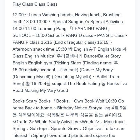
Play Class Class Class
12:00 ~ Lunch Washing hands, Having lunch, Brushing
teeth 13:00 13:00 ~ Special Sunghee’s Special Activities
14:00 14:00 Learning Pang 「LEARNING PANG」
SCHOOL ~ 15:00 School • PANG D class • PANG E class •
PANG F class 15:15 (End of regular class) 15:15 ~
Afternoon snack time 15:30 방 English A·T English kids 과
Class English Musical 우리글셈나라 Dance/Ballet Story
English English gym (Picking Sides (Finding nemo: 후
15:30 activity scene 4 – fish tank) (Dance-My Body
(Describing Myself) (Describing Myself)) ~ Ballet-Train
Song) 활 16:20 4월 subject The Book Eating 동 Books I’ve
Read Making My Very Good
Books Scary Books 「Books」 Own Book Wolf 16:30 Go
home Back to home ~ Birthday Notice Storytelling 4월 5일
은 식목일이예요, 식목일은 나무와 식물을 심는 날이예요
<Grade 2> Whole Study Activities <Week 2> ․ Main topic:
Spring ․ Sub topic: Sprouts Grow ․ Objective: To take an
interest in Spring flowers and plants and explore the