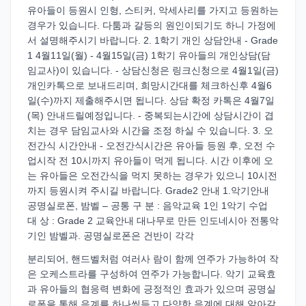
유아들이 등원시 인형, 스티커, 악세사리를 가지고 등원하는
경우가 있습니다. 다툼과 갈등의 원인이되기도 하니 가정에
서 설명해주시기 바랍니다. 2. 1학기 개인 상담안내 - Grade
1 4월11일(월) - 4월15일(금) 1학기 유아들의 개인상담(담
임교사)이 있습니다. - 상담신청은 링크신청으로 4월1일(금)
개인카톡으로 보내드리며, 희망시간대를 체크하신후 4월6
일(수)까지 제출해주시면 됩니다. 상담 확정 카톡은 4월7일
(목) 안내드릴예정입니다. - 중복되는시간에 상담시간이 겹
치는 경우 담임교사와 시간을 조정 하실 수 있습니다. 3. 오
전간식 시간안내 - 오전간식시간은 유아들 등원 후, 오전 수
업시작 전 10시까지 유아들이 먹게 됩니다. 시간 이후에 오
는 유아들은 오전간식을 먹지 못하는 경우가 있으니 10시전
까지 등원시켜 주시길 바랍니다. Grade2 안내 1.악기안내
공명실로폰, 밤벨 – 공통 구 분 : 음악교육 1인 1악기 수업
대 상 : Grade 2 교육안내 대나무로 만든 인도네시아 전통악
기인 밤벨과. 공명실로폰은 건반이 각각
분리되어, 핸드벨처럼 여러사 람이 함께 연주가 가능하여 작
은 오케스트라를 구성하여 연주가 가능합니다. 악기 교육효
과 유아들의 협응력 변화에 긍정적인 효과가 있으며 공명실
로폰을 통해 음계를 하나씩듣고 다양한 음계에 대해 알아갈