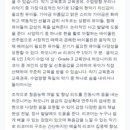
을 수 있습니다. 악기 교육효과 교육권유, 수업방향 우리나
라악기 중 가장 대표적인 악기로 12줄의 현악기 자신감이
필요한 유아들, 가야금 아름답고 맑은 소리의 가야금은 화려
하고 역동적인 선율과 급히 서두르는 성향의 유아들, 함께
유아들의 감성의 폭을 넓혀준다. 논리적인 사고 발달에 도움
을 준다. 서양악기 중 하나로 현을 활로 마찰하는 바이올린
연주법으로 서정적인 매력과 경쾌한 바이올린은 음악적 단
체 배려심이 필요한 유아들, 끈기가 필요한 유아들 다양성을
표현할 수 있다. 하모니카 or 리코더 中 1악기 구 분 : 음악교
육 1인 1악기 수업 대 상 : Grade 3 교육안내 하모니카와 리
코더 중 개인의 성향 및 선호음감을 고려하여 유아가 직접
선택하여 꾸준히 교육을 받을 수 있습니다. 악기 교육효과
교육권유, 수업방향 독일의 악기 중 하나로 숨을 내쉬거나
들이마시는
조작으로 청음능력 개발 및 향상 리드를 진동시켜 음을 내는
하모니카는 하모니카 음감의 감성확대 연주자의 섬세한 표
현으로 다양한 음을 표현할 수 있어 감정 다양한 음의 채널
완성 전달, 정서 발달에도 도움을 준다. 리코더는 누구나 쉽
게 배울 수 있는 장점이 있으며 화음감을 느낄 수 있는 악기
로 리코더의 구조는 간단하지만 예술적 리코더 집중력 향상,