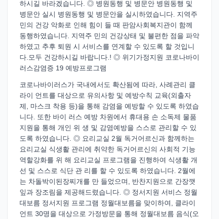
하시길 바라겠습니다. ◎ 병원동행 및 병문안 병원동행 및
병문안 실시 병원동행 및 병문안을 실시하였습니다. 지역주
민의 건강 악화로 인해 힘이 들 때 판암사회복지관이 함께
동행하였습니다. 지역주 민의 건강상태 및 불편한 점을 파악
하였고 추후 퇴원 시 서비스를 연계할 수 있도록 할 것입니
다.모두 건강하시길 바랍니다.! ◎ 위기가정지원 코로나바이
러스감염증 19 예방프로그램
코로나바이러스가 국내에서도 확산됨에 따라, 사례관리 클
라이 언트를 대상으로 유의사항 및 예방수칙 교육(외출자
제, 마스크 착용 등)을 통해 감염을 예방할 수 있도록 하였습
니다. 또한 바이 러스 예방 차원에서 휴대용 손 소독제 물품
지원을 통해 개인 위 생 및 감염예방을 스스로 관리할 수 있
도록 하였습니다. ◎ 요리교실 2월 독거어르신과 함께하는
요리교실 식생활 관리에 취약한 독거어르신의 사회적 기능
역할강화를 위 해 요리교실 프로그램을 진행하여 식생활 개
선 및 스스로 식단 관 리를 할 수 있도록 하였습니다. 2월에
는 차돌박이된장찌개를 만 들었으며, 반찬지원으로 간장깻
잎과 장조림을 제공해드렸습니다. ◎ 정서지원 서비스 정월
대보름 정서지원 프로그램 정월대보름을 맞이하여, 클라이
언트 30명을 대상으로 가정방문을 통해 정월대보름 음식(오