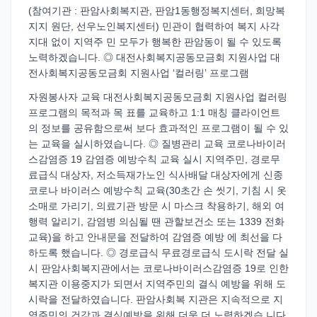
(참여기관 : 판암사회복지관, 판암1동행정복지센터, 희망복
지지 원단, 선우노인복지센터) 민관이 협력하여 복지 사각
지대 없이 지역주 민 모두가 행복한 판암동이 될 수 있도록
노력하겠습니다. ◎ 대전사회복지공동모금회 지원사업 대
전사회복지공동모금회 지원사업 ‘컬러링’ 프로그램
자원봉사자 교육 대전사회복지공동모금회 지원사업 컬러링
프로그램의 목적과 목 표를 교육하고 1:1 매칭 클라이언트
의 정보를 공유함으로써 보다 효과적인 프로그램이 될 수 있
는 교육을 실시하였습니다. ◎ 질병관리 교육 코로나바이러
스감염증 19 감염증 예방수칙 교육 실시 지역주민, 경로무
료급식 대상자, 저소득재가노인 식사배달 대상자에게 신종
코로나 바이러스 예방수칙 교육(30초간 손 씻기, 기침 시 옷
소매로 가리기, 의료기관 방문 시 마스크 착용하기, 해외 여
행력 알리기, 감염병 의심될 땐 관할보건소 또는 1339 전화
교육)을 하고 안내문을 전달하여 감염증 예방 에 최선을 다
하도록 했습니다. ◎ 경로급식 무료경로급식 도시락 전달 실
시 판암사회복지관에서는 코로나바이러스감염증 19로 인한
복지관 이용중지가 되면서 지역주민의 결식 예방을 위해 도
시락을 전달하였습니다. 판암사회복 지관은 지속적으로 지
역주민의 건강과 결식예방을 위해 더욱 더 노력하겠습 니다.