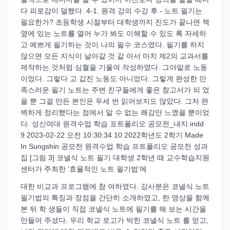
다 피로감이 덜했다. 4-1. 원격 강의 수강 후 - 노트 필기는
필요한가? 초등학생 시절부터 대학생까지 진도가 끝나면 책
옆에 있는 노트를 열어 누가 봐도 이해할 수 있도 록 자세하
고 예쁘게 필기하는 것이 나의 필수 코스였다. 필기를 하지
않으면 모든 지식이 날아갈 것 같 아서 마치 제2의 교과서를
제작하는 것처럼 심혈을 기울여 작성하였다. 그야말로 노동
이었다. 그렇다 고 값진 노동도 아니었다. 그렇게 완성한 만
족스러운 필기 노트는 주변 친구들에게 좋은 참고서가 되 었
을 뿐 그걸 만든 본인은 두세 번 읽어보지도 않았다. 그저 완
벽하게 정리했다는 점에서 알 수 없는 쾌감만 느꼈을 뿐이었
다. 성신여대 원격수업 학습 포트폴리오 공모전_내지.indd
9 2023-02-22 오전 10:30:34 10 2022학년도 2학기 Made
In Sungshin 공모전 원격수업 학습 프트폴리오 공모전 성과
집 [그림 3] 코넬식 노트 필기 대학생 2학년 때 교수학습지원
센터가 주최한 ‘효율적인 노트 필기법’에
대한 비교과 프로그램에 참 여하였다. 강사분은 코넬식 노트
필기법의 특징과 장점을 간단히 소개하였고, 한 영상을 함께
본 뒤 학 생들이 직접 코넬식 노트에 필기를 해 보는 시간을
만들어 주셨다. 우리 학교 로고가 박힌 코넬식 노트 를 얻고,