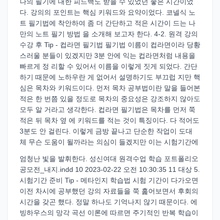
나의 필기에 대한 피드백도 받을 수 있었던 좋은 시간이었
다. 강의의 포인트는 핵심 키워드와 요약이었다. 코넬식 노
트 필기법에 착안하여 좀 더 간단하고 적은 시간이 드는 나
만의 노트 필기 방법 을 소개해 보고자 한다. 4-2. 원격 강의
수강 후 Tip - 컵라면 필기법 필기법 이름이 컵라면이라 당황
스러울 분들이 있겠지만 3분 안에 익는 컵라면처럼 내용을
빠르게 정 리할 수 있어서 이름을 이렇게 짓게 되었다. 간단
하기 때문에 노하우란 게 없어서 설명하기도 부끄럽 지만 핵
심은 목차와 키워드이다. 먼저 목차 공부법이란 말을 들어본
적은 한 번쯤 있을 정도로 목차의 중요성은 강조하지 않아도
모두 알 거라고 생각한다. 컵라면 필기법은 목차를 먼저 쭉
적은 뒤 목차 옆 에 키워드를 적는 것이 특징이다. 다 적어도
3분도 안 걸린다. 이렇게 금방 끝나고 단순한 작업이 도대
체 무슨 도움이 될까라는 의심이 들겠지만 이는 시험기간에
엄청난 빛을 발휘한다. 성신여대 원격수업 학습 포트폴리오
공모전_내지.indd 10 2023-02-22 오전 10:30:35 11 대상 5.
시험기간 준비 Tip - 메타인지 학습법 시험 기간이 다가오면
이전 차시에 공부했던 강의 자료들을 쭉 훑어보면서 후회의
시간을 갖곤 했다. 정말 하나도 기억나지 않기 때문이다. 에
빙하우스의 망각 곡선 이론에 따르면 주기적인 반복 학습이