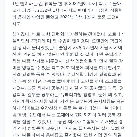
1년 반이라는 긴 휴학을 한 후 2022년에 다시 학교로 돌아
오게 되었다. 2022년 1학기까지도 팬데믹이 극심한 상황이
라 온라인 수업만 들었고 2022년 2학기엔 새 로운 도전이
하고
싶어졌다. 바로 산학 인턴쉽에 지원하는 것이었다. 코로나가
풀리면서 2학기엔 대 면 수업이 많아졌다. 오랜만에 학교에
갈 생각에 들떠있었는데 졸업이 가까워지면서 지금 시기에
산 학 인턴을 하지 않는다면 후회할 것 같아 대면 수업의 기
회는 다음 학기로 미루었다. 산학 인턴쉽을 하 면서 원격 강
의를 병행할 수 있는 학교 제도 덕분에 회사를 다니면서도
원격 강의를 들을 수 있었다. 수강신청 기간에 경영학과 전
공 과목 중 어떤 과목을 들어야 하나 고민을 하며 스크롤을
내렸다, 그중 회계사 공부하던 시절 가장 좋아했던 과목, ‘경
영학’의 일부를 공부하는 ‘뉴패러다임 경영’이 눈에 띄 었고,
강의계획서와 시험 날짜, 시간 등 교수님의 공지사항을 꼼꼼
하게 읽어보고 수강신청 버튼을 누 르게 되었다. ‘뉴패러다
임 경영’ 수업에서 나는 고대에서 현대까지의 여러 경영 전
략을 접할 수 있었 다. 그동안 회계사 수험책으로 배웠던 경
영 전략 방법론이 교수님이 예시로 들어주시는 실제 일화 속
에서 나올 때마다 흥미롭고 즐거웠다. 또한 기업 간의 치열