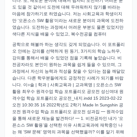
니다. 또, 새로운 분야에 대해서 쉽사리 도전하기 어려운 분
도 있을 것 같아서 도전에 대해 두려워하지 않기를 바라는
마음에 참가하기로 하였습니다. 저는 사회교육과 학생이지
만 ‘오픈소스 SW 활용’이라는 새로운 분야의 과목에 도전하
였습니다. 도전하는 과정에서 어려운 부분도 물론 있었지만
색다른 지식을 배울 수 있었고, 복수전공을 컴퓨터
공학으로 해볼까 하는 생각도 갖게 되었습니다. 이 포트폴리
오 안에는 강의를 선택하게 된 동기, 3가지의 학습 노하우,
강의를 통해서 배울 수 있었던 점을 기록해 놓았습니다. 비
전공자라도 본인이 원하는 과목을 쉽게 들을 수 있으며, 그
과정에서 자신의 능력과 적성을 찾을 수 있다는 점을 깨달았
습니다. 다른 학우분들에게도 긍정적인 사례가 되기를 바랍
니다. 이○솔 | 학과 | 사회교육과 | 교과목명 | 오픈소스 SW
활용 최우수 원격수업 학습 포트폴리오 공모전 성신여대 원
격수업 학습 포트폴리오 공모전_내지.indd 15 2023-02-22
오전 10:30:35 16 2022학년도 2학기 Made In Sungshin 공
모전 원격수업 학습 프트폴리오 공모전 성과집 ━ 원격수업
을 통해 새로운 재능을 발견하다! ━ 1. 비전공자인 내가 ‘오
픈소스 SW 활용’을 선택한 이유 사회교육과에 재학중인 나
는 왜 ‘SW 문해’ 영역의 과목을 선택했을까? 이를 알기 위해