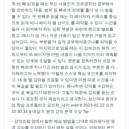
첫 번 째 읽었을 때는 무슨 내용인지 모르겠지만 공부해야
할 전반적인 내용, 범위 등 빠르게 전체를 훑다 보 니 숲을
볼 수 있다. 두 번째로 읽을 때는 각 페이지의 키워드를 중심
으로 읽게 되니 페이지 별 난이도 를 파악할 수 있다. 시간을
들여 더 읽어봐야 하는 심화 부분은 파란색 펜으로 별표를
쳤고, 예시가 많 거나 쉬운 내용이 담긴 부분은 가볍게 읽고
넘어갔다. 어느 부분을 더 깊게 공부해야겠구나를 파악할 수
있어서 좋았다. 마지막으로 읽을 때는 이 강의안의 목차, 키
워드부터 뒤 페이지엔 어떤 내용이 나올 지까지 미리 예측할
수 있는 단계에 도달할 수 있다. 본문을 정독하면서 쉬운 부
분은 빠르게 지나가고 파란 별표 표시가 있는 부분은 좀 더
이해하고자 노력했다. 이렇게 스스로 핵심 포인트를 파악하
고, 내 용 별 강약을 조절할 수 있다면 이젠 따로 시간을 내
어 복습을 할 필요가 없어진다. 왜냐하면 강의를 수강하는
것이 곧 복습이기 때문이다. 그렇기 때문에 강의를 듣는 것
보다 더 중요한 것이 예습이라고 생각한다. 성신여대 원격수
업 학습 포트폴리오 공모전_내지.indd 8 2023-02-22 오전
10:30:34 9 대상 3. 원격 강의 본격 수강 Tip
- 강약조절 앞에서 말한 예습 방법을 그대로 따라왔다면 원
격 강의를 수강하기 앞서 매우 설렐 것이다. 이제부터 본인