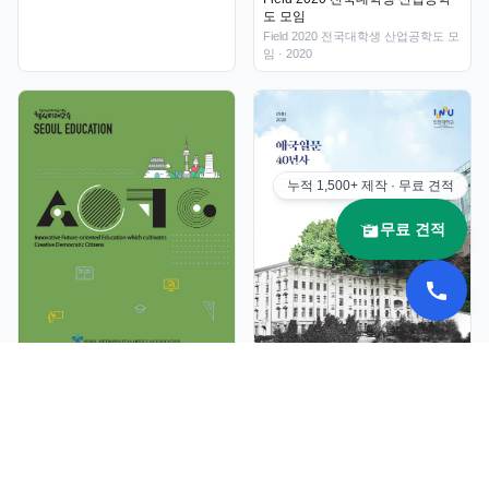
도 모임
Field 2020 전국대학생 산업공학도 모
임
· 2020
누적
1,500+
제작 · 무료 견적
무료 견적
인천대학교_일어일문학과설립40
서울교육청 영어
주년기념집
서울교육청 영어
· 2019
인천대학교_일어일문학과설립40주
년기념집
· 2019