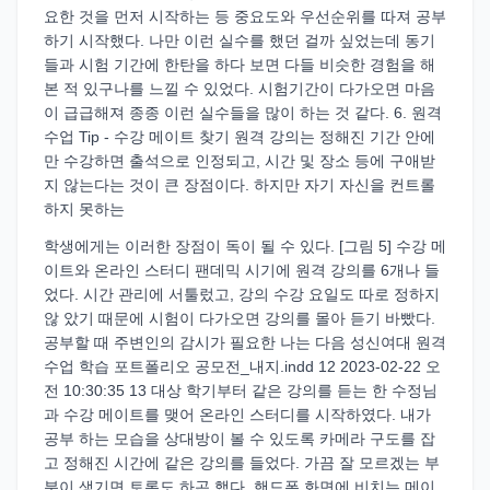
요한 것을 먼저 시작하는 등 중요도와 우선순위를 따져 공부
하기 시작했다. 나만 이런 실수를 했던 걸까 싶었는데 동기
들과 시험 기간에 한탄을 하다 보면 다들 비슷한 경험을 해
본 적 있구나를 느낄 수 있었다. 시험기간이 다가오면 마음
이 급급해져 종종 이런 실수들을 많이 하는 것 같다. 6. 원격
수업 Tip - 수강 메이트 찾기 원격 강의는 정해진 기간 안에
만 수강하면 출석으로 인정되고, 시간 및 장소 등에 구애받
지 않는다는 것이 큰 장점이다. 하지만 자기 자신을 컨트롤
하지 못하는
학생에게는 이러한 장점이 독이 될 수 있다. [그림 5] 수강 메
이트와 온라인 스터디 팬데믹 시기에 원격 강의를 6개나 들
었다. 시간 관리에 서툴렀고, 강의 수강 요일도 따로 정하지
않 았기 때문에 시험이 다가오면 강의를 몰아 듣기 바빴다.
공부할 때 주변인의 감시가 필요한 나는 다음 성신여대 원격
수업 학습 포트폴리오 공모전_내지.indd 12 2023-02-22 오
전 10:30:35 13 대상 학기부터 같은 강의를 듣는 한 수정님
과 수강 메이트를 맺어 온라인 스터디를 시작하였다. 내가
공부 하는 모습을 상대방이 볼 수 있도록 카메라 구도를 잡
고 정해진 시간에 같은 강의를 들었다. 가끔 잘 모르겠는 부
분이 생기면 토론도 하곤 했다. 핸드폰 화면에 비치는 메이