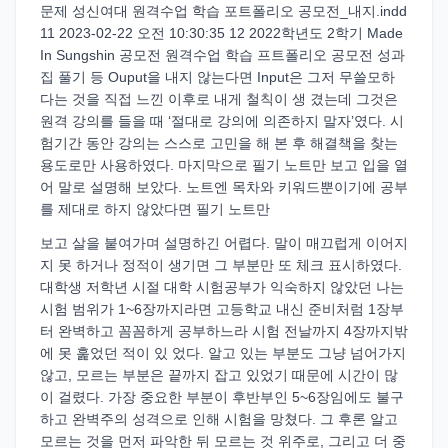
문제 성신여대 원격수업 학습 포트폴리오 공모전_내지.indd
11 2023-02-22 오전 10:30:35 12 2022학년도 2학기 Made
In Sungshin 공모전 원격수업 학습 프트폴리오 공모전 성과
집 풀기 등 Ouput을 내지 않는다면 Input은 그저 무쓸모하
다는 것을 직접 느낀 이후로 내게 철칙이 생 겼는데 그것은
원격 강의를 들을 때 ‘절대로 강의에 의존하지 말자’였다. 시
험기간 동안 강의는 스스로 고민을 해 본 후 해결책을 찾는
용도로만 사용하였다. 마지막으로 필기 노트만 보고 입을 열
어 말로 설명해 보았다. 노트엔 목차와 키워드뿐이기에 공부
를 제대로 하지 않았다면 필기 노트만
보고 살을 붙여가며 설명하긴 어렵다. 말이 매끄럽게 이어지
지 못 하거나 정적이 생기면 그 부분만 또 체크 표시하였다.
대학생 저학년 시절 대학 시험공부가 익숙하지 않았던 나는
시험 범위가 1~6장까지라면 고등학교 내신 준비처럼 1장부
터 완벽하고 꼼꼼하게 공부하느라 시험 전날까지 4장까지밖
에 못 훑었던 적이 있 었다. 알고 있는 부분도 그냥 넘어가지
않고, 모르는 부분은 끝까지 잡고 있었기 때문에 시간이 많
이 걸렸다. 가장 중요한 부분이 후반부인 5~6장임에도 불구
하고 완벽주의 성격으로 인해 시험을 망쳤다. 그 후론 알고
모르는 것을 먼저 파악한 뒤 모르는 것 위주로, 그리고 더 중