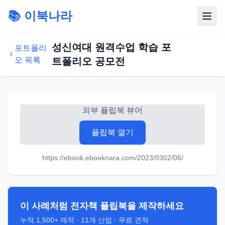
📚 이북나라
성신여대 원격수업 학습 포
포트폴리
오 목록
트폴리오 공모전
외부 플립북 뷰어
플립북 열기
https://ebook.ebooknara.com/2023/0302/06/
이 사례처럼 전자책 플립북을 제작하세요
누적
1,500+
제작 ·
11
개 산업 · 무료 견적