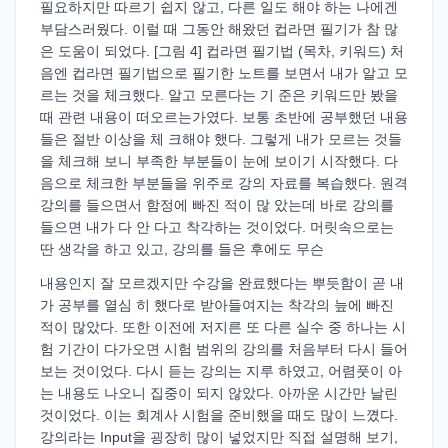
필요하지만 따르기 쉽지 않고, 다른 일도 해야 하는 나에겐
부담스러웠다. 이럴 때 그동안 해왔던 컵라면 필기가 참 많
은 도움이 되었다. [그림 4] 컵라면 필기법 (목차, 키워드) 처
음엔 컵라면 필기법으로 필기한 노트를 보면서 내가 알고 모
르는 것을 체크했다. 알고 모른다는 기 준은 키워드만 봤을
때 관련 내용이 떠오르는가였다. 보통 초반에 공부했던 내용
들은 절반 이상을 체 크해야 했다. 그렇게 내가 모르는 것들
을 체크해 보니 부족한 부분들이 눈에 보이기 시작했다. 다
음으로 체크한 부분들을 위주로 강의 자료를 복습했다. 원격
강의를 들으면서 함정에 빠진 적이 많 았는데 바로 강의를
들으면 내가 다 안 다고 착각하는 것이었다. 머릿속으로는
딴 생각을 하고 있고, 강의를 들은 후에도 무슨
내용인지 잘 모르겠지만 수강을 완료했다는 뿌듯함이 곧 내
가 공부를 열심 히 했다로 받아들여지는 착각의 늪에 빠진
적이 많았다. 또한 이전에 저지른 또 다른 실수 중 하나는 시
험 기간이 다가오면 시험 범위의 강의를 처음부터 다시 들어
보는 것이었다. 다시 듣는 강의는 지루 하였고, 어렴풋이 아
는 내용도 나오니 집중이 되지 않았다. 아까운 시간만 날린
것이었다. 이는 회계사 시험을 준비했을 때도 많이 느꼈다.
강의라는 Input을 굉장히 많이 넣었지만 직접 설명해 보기,