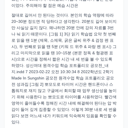
이었다. 주의해야 할 점은 예습 시간은
절대로 길어서 안 된다는 것이다. 본인의 학습 역량에 따라
20~30분 정도면 적 당하다고 생각한다. 20분도 길어 보이지
만 사실상 길지 않다. 왜냐하면 20분 안에 강의 자료를 3번
나 눠 읽기 때문이다. [그림 1] 3단 읽기 학습법 요약 첫 번째
로 읽을 땐 1분 (제목, 소제목, 굵은 글씨 위주 & 검정 펜 표
시), 두 번째로 읽을 땐 5분 (키워 드 위주 & 파랑 펜 표시) 그
리고 마지막으로 읽을 땐 10~15분 (본문 정독 & 형광펜 표
시)으로 시간을 정해서 짧은 시간 내 세 번을 볼 수 있도록
하였다. 성신여대 원격수업 학습 포트폴리오 공모전_내
지.indd 7 2023-02-22 오전 10:30:34 8 2022학년도 2학기
Made In Sungshin 공모전 원격수업 학습 프트폴리오 공모
전 성과집 [그림 2] 뽀모도로 타이머 시간은 핸드폰이나 스
톱워치로 재지 않고 구글에서 회의할 때 업무 생산성을 높이
기 위해 사용한다 는 뽀모도로 타이머를 사용하였다. 빨간색
영역이 줄어들수록 정해진 시간 내에 해결해야 된다는 압 박
감이 들어 깊게 집중할 수 있었다. 이렇게 30분 내로 세 번을
읽다 보면 어느새 내가 키워드에 익숙해져 있음을 확인할 수
있다.