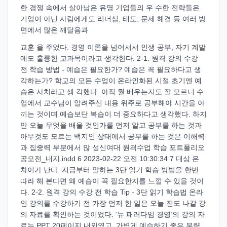
한 경쟁 속에서 살아남은 유명 기업들의 우 수한 전략들은
기업이 아닌 사람에게도 리더십, 태도, 문제 해결 등 여러 방
면에서 많은 깨달음과
교훈 을 주었다. 경영 이론을 넘어서서 인생 공부, 자기 계발
에도 훌륭한 교과목이라고 생각한다. 2-1. 원격 강의 수강
전 학습 방법 - 예습은 필요한가? 예습은 꼭 필요하다고 생
각하는가? 학교의 모든 수업이 온라인화된 시절 초기엔 예
습은 사치라고 생 각했다. 아직 뭘 배우는지도 잘 모르니 수
업에서 교수님이 알려주신 내용 위주로 공부해야 시간을 아
끼는 것이며 예습보단 복습이 더 중요하다고 생각했다. 하지
만 오늘 무엇을 배울 것인가를 먼저 알고 공부를 하는 것과
아무것도 모르는 백지인 상태에서 공부를 하는 것은 이해력
과 집중력 부분에서 많 성신여대 원격수업 학습 포트폴리오
공모전_내지.indd 6 2023-02-22 오전 10:30:34 7 대상 은
차이가 난다. 지금부터 말하는 3단 읽기 학습 방법을 한번
따라 해 본다면 왜 예습이 꼭 필요한지를 느낄 수 있을 것이
다. 2-2. 원격 강의 수강 전 학습 Tip - 3단 읽기 학습법 온라
인 강의를 수강하기 전 가장 먼저 한 일은 오늘 진도 나갈 강
의 자료를 확인하는 것이었다. ‘뉴 패러다임 경영’의 강의 자
료는 PPT 20페이지 내외였고, 가볍게 예습하기 좋은 분량