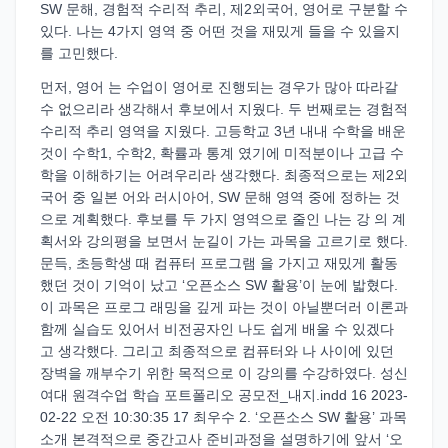
SW 문해, 경험적 수리적 추리, 제2외국어, 영어로 구분할 수
있다. 나는 4가지 영역 중 어떤 것을 재밌게 들을 수 있을지
를 고민했다.
먼저, 영어 는 수업이 영어로 진행되는 경우가 많아 따라갈
수 없으리라 생각해서 후보에서 지웠다. 두 번째로는 경험적
수리적 추리 영역을 지웠다. 고등학교 3년 내내 수학을 배운
것이 수학1, 수학2, 확률과 통계 였기에 미적분이나 고급 수
학을 이해하기는 어려우리라 생각했다. 최종적으로는 제2외
국어 중 일본 어와 러시아어, SW 문해 영역 중에 정하는 것
으로 계획했다. 후보를 두 가지 영역으로 줄인 나는 강 의 계
획서와 강의평을 보면서 눈길이 가는 과목을 고르기로 했다.
문득, 초등학생 때 컴퓨터 프로그램 을 가지고 재밌게 활동
했던 것이 기억이 났고 ‘오픈소스 SW 활용’이 눈에 밟혔다.
이 과목은 프로그 래밍을 깊게 파는 것이 아닐뿐더러 이론과
함께 실습도 있어서 비전공자인 나도 쉽게 배울 수 있겠다
고 생각했다. 그리고 최종적으로 컴퓨터와 나 사이에 있던
장벽을 깨부수기 위한 목적으로 이 강의를 수강하였다. 성신
여대 원격수업 학습 포트폴리오 공모전_내지.indd 16 2023-
02-22 오전 10:30:35 17 최우수 2. ‘오픈소스 SW 활용’ 과목
소개 본격적으로 중간고사 준비과정을 설명하기에 앞서 ‘오