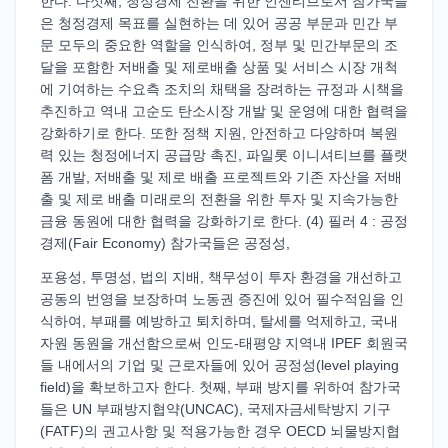
한다. 다섯째, 청정경제 전환을 위한 인센티브로서 참가국들
은 청정경제 목표를 실현하는 데 있어 공공 부문과 민간 부
문 모두의 중요한 역할을 인식하여, 정부 및 민간부문의 조
달을 포함한 저배출 및 제로배출 상품 및 서비스 시장 개척
에 기여하는 수요측 조치의 채택을 장려하는 규정과 시책을
추진하고 역내 고순도 탄소시장 개발 및 운영에 대한 협력을
강화하기로 한다. 또한 정책 지원, 안전하고 다양하며 복원
력 있는 청정에너지 공급망 촉진, 파일롯 이니셔티브를 플랫
폼 개발, 저배출 및 제로 배출 프로젝트와 기존 자산을 저배
출 및 제로 배출 미래로의 전환을 위한 투자 및 지속가능한
금융 동원에 대한 협력을 강화하기로 한다. (4) 필러 4 : 공정
경제(Fair Economy) 참가국들은 공정성,
포용성, 투명성, 법의 지배, 책무성이 투자 환경을 개선하고
공동의 번영을 보장하며 노동권 증진에 있어 필수적임을 인
식하여, 부패를 예방하고 퇴치하며, 탈세를 억제하고, 국내
자원 동원을 개선함으로써 인도-태평양 지역내 IPEF 회원국
들 내에서의 기업 및 근로자들에 있어 공정성(level playing
field)을 확보하고자 한다. 첫째, 부패 방지를 위하여 참가국
들은 UN 부패방지협약(UNCAC), 국제자금세탁방지 기구
(FATF)의 권고사항 및 적용가능한 경우 OECD 뇌물방지협