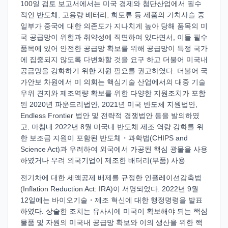
100일 검토 보고서에서는 미국 경제와 첨단산업에서 필수
적인 반도체, 고용량 배터리, 희토류 등 제품의 가치사슬 중
일부가 중국에 대한 의존도가 지나치게 높아 당해 품목의 미
국 공급망이 위험과 취약성에 직면하여 있다면서, 이들 필수
품목에 있어 안전한 공급망 확보를 위해 공급망이 특정 국가
에 집중되지 않도록 다변화할 것을 요구 하고 더불어 미국내
공급망을 강화하기 위한 지원 필요를 권고하였다. 더불어 국
가안보 차원에서 미 의회는 핵심기술 산업에서의 대중 기술
우위 견지와 제조역량 확보를 위한 다양한 지원조치가 포함
된 2020년 파운드리법안, 2021년 미국 반도체 지원법안,
Endless Frontier 법안 및 전략적 경쟁법안 등을 발의하였
고, 마침내 2022년 8월 미국내 반도체 제조 역량 강화를 위
한 보조금 지원이 포함된 반도체・과학법(CHIPS and
Science Act)과 우려하여 외국에서 가공된 핵심 광물을 사용
하였거나 우려 외국기업이 제조한 배터리(부품) 사용
전기차에 대한 세액공제 배제를 규정한 인플레이션감축법
(Inflation Reduction Act: IRA)이 서명되었다. 2022년 9월
12일에는 바이오기술・제조 혁신에 대한 행정명령을 발표
하였다. 상술한 조치는 유사시에 미국이 확보해야 되는 핵심
물품 및 자원의 미국내 공급망 확보와 이의 생산을 위한 핵