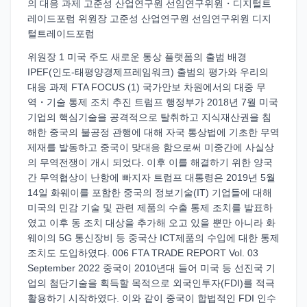
의 대응 과제 고준성 산업연구원 선임연구위원・디지털트
레이드포럼 위원장 고준성 산업연구원 선임연구위원 디지
털트레이드포럼
위원장 1 미국 주도 새로운 통상 플랫폼의 출범 배경
IPEF(인도-태평양경제프레임워크) 출범의 평가와 우리의
대응 과제 FTA FOCUS (1) 국가안보 차원에서의 대중 무
역・기술 통제 조치 추진 트럼프 행정부가 2018년 7월 미국
기업의 핵심기술을 공격적으로 탈취하고 지식재산권을 침
해한 중국의 불공정 관행에 대해 자국 통상법에 기초한 무역
제재를 발동하고 중국이 맞대응 함으로써 미중간에 사실상
의 무역전쟁이 개시 되었다. 이후 이를 해결하기 위한 양국
간 무역협상이 난항에 빠지자 트럼프 대통령은 2019년 5월
14일 화웨이를 포함한 중국의 정보기술(IT) 기업들에 대해
미국의 민감 기술 및 관련 제품의 수출 통제 조치를 발표하
였고 이후 동 조치 대상을 추가해 오고 있을 뿐만 아니라 화
웨이의 5G 통신장비 등 중국산 ICT제품의 수입에 대한 통제
조치도 도입하였다. 006 FTA TRADE REPORT Vol. 03
September 2022 중국이 2010년대 들어 미국 등 선진국 기
업의 첨단기술을 획득할 목적으로 외국인투자(FDI)를 적극
활용하기 시작하였다. 이와 같이 중국이 합법적인 FDI 인수