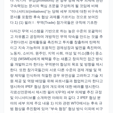
다. 여기서 “규정(provisions)”은 향후 당해 세부 의제에 관한
구속력있는 문서의 핵심 조문을 구성하게 될 것임에 비해
“이니셔티브(initiatives)”는 당해 세부 의제에 대한 비구속적
문서를 포함한 후속 협상 과제를 가르키는 것으로 보여진
다.1) (1) 필러 I : 무역(Trade) 참가국들은 규칙에 기초한
다자간 무역 시스템을 기반으로 하는 높은 수준의 포괄적이
고 자유롭고 공정하며 개방적인 무역 약속을 만드는 것을 추
구한다면서 경제활동을 촉진하고 투자를 창출하며 탄력적
이고 지속 가능하며 포용적인 경제성장과 발전을 촉진하며,
노동자, 소비자, 원주민, 지역 사회, 여성 및 미소(微小) 중소
기업 (MSMEs)에게 혜택을 주는 새롭고 창의적인 접근 방식
을 개발하고자 한다는 무역분야 협상의 목표 및 방향을 제시
한다. 또한 참가국들간의 서로 다른 수준의 경제 개발 및 역
량 제약을 인식하여 적절한 경우 유연성을 고려하고 기술 지
원 제공 및 역량 배양을 위해 파트너들과 협업하고자 한다고
명시하여 IPEF 협상 참여 개도국에 대한 배려를 명시한다.
각료선언문에서 제시한 필러 I(무역) 세부 의제별 추진 규정
및 이니셔티브를 소개하면 아래의 와 같다. 2 IPEF 협상 분
야의 세부 의제 주요 내용 1) 이와 관련 WTO에서는 후속 규
범 협상을 추진함에 있어 “부속 협정” 협상 방식 이외에 비구