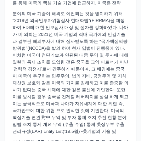
를 통해 미국의 핵심 기술 기업에 접근하자, 미국은 전략
분야의 미국 기술이 해외로 이전되는 것을 방지하기 위해
“2018년 외국인투자위험심사 현대화법”(FIRRMA)을 제정
하여 FDI에 대한 안보심사 대상 및 절차를 강화하였다. 나아
가 미 의회는 2021년 미국 기업의 적대 국가에의 민감기술
과 결부된 해외투자에 대해 심사받도록 하는 “국가핵심역량
방위법”(NCCDA)을 발의 하여 현재 입법이 진행중에 있다.
이처럼 미국이 첨단기술과 연관된 대중 무역 및 투자에 대해
일련의 통제 조치를 도입한 것은 중국을 교역 파트너가 아닌
‘전략적 경쟁자’로서 간주하기 때문이며, 그 배경에는 중국
이 미국이 추구하는 민주주의, 법의 지배, 공정무역 및 지식
재산권 보호와 같은 미국의 가치를 침해하고 이를 존중할 의
사가 없다는 중국 체제에 대한 깊은 불신에 기인한다. 또한
이를 방치할 경우 중국을 견제할 레버리지를 상실 하게 되고
이는 궁극적으로 미국과 나아가 자유세계에 대한 위협 즉,
국가안보에 대한 위협 으로 인식한 것에 기인한다. 미국의
핵심기술 연관 對中 무역 및 투자 통제 조치 추진 현황 분야
입법 조치 통제 개요 무역 (수출·수입) 통제 美상무부 수출
관리규정(EAR) Entity List(’19.5월) ▪美기업의 기술 및