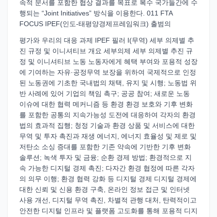
속적 문서를 포함한 협상 결과를 목표로 복수 국가들간에 수
행되는 “Joint Initiatives” 방식을 이용한다. 011 FTA
FOCUS IPEF(인도-태평양경제프레임워크) 출범의
평가와 우리의 대응 과제 IPEF 필러 I(무역) 세부 의제별 추
진 규정 및 이니셔티브 개요 세부의제 세부 의제별 추진 규
정 및 이니셔티브 노동 노동자에게 혜택 부여와 포용적 성장
에 기여하는 자유·공정무역 보장을 위하여 국제적으로 인정
된 노동권에 기초한 국내법의 채택, 유지 및 시행; 노동법 위
반 사례에 있어 기업의 책임 촉구; 공공 참여; 새로운 노동
이슈에 대한 협력 메커니즘 등 환경 환경 보호와 기후 변화
를 포함한 공통의 지속가능성 도전에 대응하여 각자의 환경
법의 효과적 집행; 청정 기술과 환경 상품 및 서비스에 대한
무역 및 투자 촉진과 재생 에너지, 에너지 효율성 및 제로 및
저탄소 소싱 증대를 포함한 기존 약속에 기반한 기후 변화
솔루션; 녹색 투자 및 금융; 순환 경제 방법; 환경적으로 지
속 가능한 디지털 경제 촉진; 다자간 환경 협정에 따른 각자
의 의무 이행; 환경 협력 강화 등 디지털 경제 디지털 경제에
대한 신뢰 및 신용 환경 구축, 온라인 정보 접근 및 인터넷
사용 개선, 디지털 무역 촉진, 차별적 관행 대처, 탄력적이고
안전한 디지털 인프라 및 플랫폼 고도화를 통해 포용적 디지