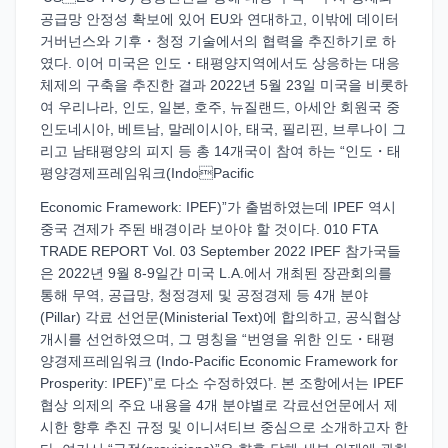
공급망 안정성 확보에 있어 EU와 연대하고, 이밖에 데이터
거버넌스와 기후・청정 기술에서의 협력을 추진하기로 하
였다. 이어 미국은 인도・태평양지역에서도 상응하는 대응
체제의 구축을 추진한 결과 2022년 5월 23일 미국을 비롯하
여 우리나라, 인도, 일본, 호주, 뉴질랜드, 아세안 회원국 중
인도네시아, 베트남, 말레이시아, 태국, 필리핀, 브루나이 그
리고 남태평양의 피지 등 총 14개국이 참여 하는 “인도・태
평양경제프레임워크(IndoPacific
Economic Framework: IPEF)”가 출범하였는데 IPEF 역시
중국 견제가 주된 배경이라 보아야 할 것이다. 010 FTA
TRADE REPORT Vol. 03 September 2022 IPEF 참가국들
은 2022년 9월 8-9일간 미국 L.A.에서 개최된 장관회의를
통해 무역, 공급망, 청정경제 및 공정경제 등 4개 분야
(Pillar) 각료 선언문(Ministerial Text)에 합의하고, 공식협상
개시를 선언하였으며, 그 명칭을 “번영을 위한 인도・태평
양경제프레임워크 (Indo-Pacific Economic Framework for
Prosperity: IPEF)”로 다소 수정하였다. 본 조항에서는 IPEF
협상 의제의 주요 내용을 4개 분야별로 각료선언문에서 제
시한 향후 추진 규정 및 이니셔티브 중심으로 소개하고자 한