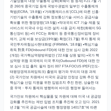
기술상품의 대중 수출통제 강화(화웨이 등 등재) ▪’21.7월 기
준 260개 중국기업 등재 국방수권법의 일부인 수출통제개
혁법(ECRA, ’19.8월) ▪‘거래통제리스트’(CCL)에 따른 신흥·
기반기술의 수출통제 강화 정보통신기술·서비스 공급사슬
확보를 위한 행정명령(’19.5월) ▪적대국의 ICT 기술·제품 및
서비스의 미국내 수입·이전·설치·사용 금지·제한(화웨이 5G
통신장비 등) ▪미 FCC는 화웨이 등 중국통신장비업체 장비
제거, 교체 비용 보상금(19억불) 확정(’21.7월) 투자 통제 외
국인투자위험심사현대화법 (FIRMMA, ’18.8월) ▪핵심기술
취득 對美 FDI(Inbound FDI)에 대한 안보 심사 강화 2022
(개정) 국가핵심역량방위법안 (’22.6월 상원 발의) ▪국가 핵
심역량 위협 외국에의 미국 투자(Outbound FDI)에 대한 안
보 심사 도입 출처: 필자 정리 007 FTA FOCUS IPEF(인도-
태평양경제프레임워크) 출범의 평가와 우리의 대응 과제
(2) 국가안보 차원에서 미국의 공급망 안정성 강화 추진 및
핵심기술 산업 지원을 위한 입법조치 추진 한편, 상술한 대
중 무역・투자 통제와 병행하여 바이든 행정부 들어서는
국가안보 차원에서 핵심물품 및 자원에 대해 미국 내 공급망
강화를 추진하는 제반 입법 조치를 추진해 오고 있다. 2021
년 2월 “미국 공급사슬에 대한 행정명령 14017호”에 따른