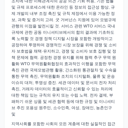
조치에 대한 이해관계자의 공공 의견 기회 허용, 기존 법률
및 규제 프로세스에 대한 온라인 등 정보의 접근성 향상, 규
제 개발의 내부 조정 촉진 및 규칙 제정에서 이용 가능한 정
보, 과학 및 증거의 고려. 굿 거버넌스 지원에 있어 모범규제
관행의 이점을 발전시킬 것. 서비스 관련 WTO 서비스 국내
규제에 관한 공동 이니셔티브에서의 합의 결과에 기초하도
록 노력할 것 경쟁 정책 디지털 시장을 포함한 개방적이고
공정하며 투명하며 경쟁적인 시장 보장을 위해 경쟁 및 소비
자 보호법을 채택·유지하고, 경쟁 및 소비자 보호 집행 및 정
책 문제에 협력. 공정한 경쟁 유지를 위해 협력 추구 무역 원
활화 WTO 무역원활화협정의 효과적인 이행을 포함한 무역
촉진 관련 국제모범관행 활용; 간소화된 통관절차 및 수속을
통한 무역 촉진, 무역원활화 조치의 디지털화, 물류 및 운송
이슈의 대처; 투명성 증진. 세관 데이터 및 문서의 전자 처리
촉진, 거래자 데이터의 효율적이고 신뢰할 수 있는 처리에
대한 책임 있는 규칙의 유지 또는 수립 노력. 전자 결제, 부
패하기 쉬운 상품 및 세관 협력 등에 대한 규정 및 이니셔티
브 추진 포용성 원주민, 소수민족, 여성, 장애인, 농촌인구
및
지역사회를 포함한 사회의 모든 계층에 대한 실질적인 접근