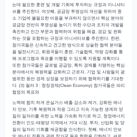
는데 필요한 훈련 및 개발 기회에 투자하는 규정과 이니셔티
브를 추진한다. 여섯째, 공급망 투명성의 개선을 위하여 중
소 기업에 불필요한 비용을 부과하지 않으면서 핵심 분야의
공급망 전반의 투명성을 높이기 위한 수단과 조치의 개발을
촉진하고 민간 부문과 협력하여 위험을 해결, 경감 및 완화
하는 것을 포함하는 규정과 이니셔티브를 추진한다. 한편,
참가국들은 신속하고 견고한 방식으로 상술한 협력 분야들
을 발전시키고, 회원국들이 훈련, 기술협력, 역량 강화를 통
해 프로그램과 목표를 이행할 수 있도록 지원할 계획이다.
또한 참가국들은 글로벌 공급망, 특히 경제를 지탱하는 핵심
분야에서의 복원력을 강화하고 근로자, 기업 및 사람들의 광
범위한 동반 경제 성장을 보장하기 위해 협력하기를 기대한
다. (3) 필러 3 : 청정경제(Clean Economy) 참가국들은 파리
협정의 목표와
노력에 합치 하게 온실가스 배출 감소와 제거, 강화된 에너
지 안보, 기후 복원력과 적응 그리고 지속 가능한 생계와 양
질의 일자리를 위한 노력을 가속화 하기로 하고, 청정에너지
전환이 인도-태평양 지역에서 거대 시장, 투자, 산업화 및 양
질의 일자리 기회를 제공함을 인식한다. 첫째, 에너지 안보
및 에너지 전환과 관련 참가국 들은 협력을 강화하고, 새로