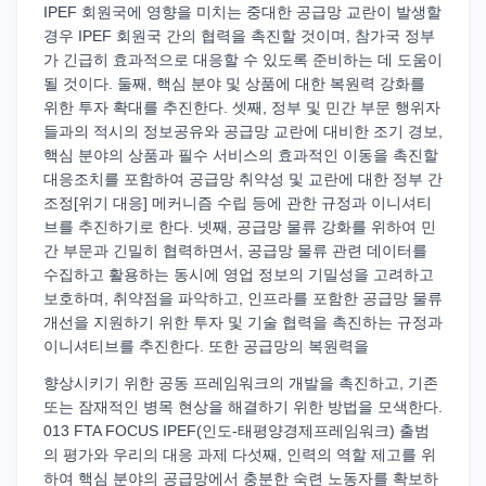
IPEF 회원국에 영향을 미치는 중대한 공급망 교란이 발생할
경우 IPEF 회원국 간의 협력을 촉진할 것이며, 참가국 정부
가 긴급히 효과적으로 대응할 수 있도록 준비하는 데 도움이
될 것이다. 둘째, 핵심 분야 및 상품에 대한 복원력 강화를
위한 투자 확대를 추진한다. 셋째, 정부 및 민간 부문 행위자
들과의 적시의 정보공유와 공급망 교란에 대비한 조기 경보,
핵심 분야의 상품과 필수 서비스의 효과적인 이동을 촉진할
대응조치를 포함하여 공급망 취약성 및 교란에 대한 정부 간
조정[위기 대응] 메커니즘 수립 등에 관한 규정과 이니셔티
브를 추진하기로 한다. 넷째, 공급망 물류 강화를 위하여 민
간 부문과 긴밀히 협력하면서, 공급망 물류 관련 데이터를
수집하고 활용하는 동시에 영업 정보의 기밀성을 고려하고
보호하며, 취약점을 파악하고, 인프라를 포함한 공급망 물류
개선을 지원하기 위한 투자 및 기술 협력을 촉진하는 규정과
이니셔티브를 추진한다. 또한 공급망의 복원력을
향상시키기 위한 공동 프레임워크의 개발을 촉진하고, 기존
또는 잠재적인 병목 현상을 해결하기 위한 방법을 모색한다.
013 FTA FOCUS IPEF(인도-태평양경제프레임워크) 출범
의 평가와 우리의 대응 과제 다섯째, 인력의 역할 제고를 위
하여 핵심 분야의 공급망에서 충분한 숙련 노동자를 확보하