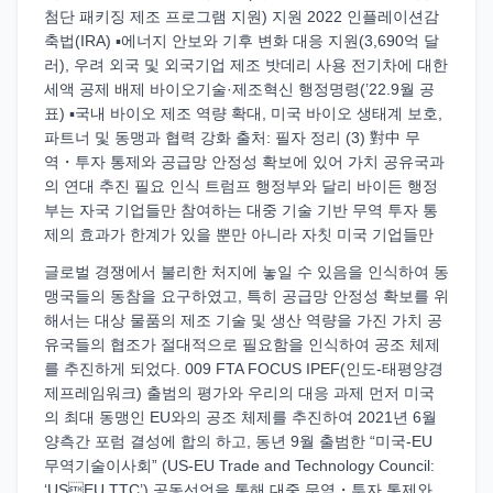
첨단 패키징 제조 프로그램 지원) 지원 2022 인플레이션감
축법(IRA) ▪에너지 안보와 기후 변화 대응 지원(3,690억 달
러), 우려 외국 및 외국기업 제조 밧데리 사용 전기차에 대한
세액 공제 배제 바이오기술·제조혁신 행정명령(’22.9월 공
표) ▪국내 바이오 제조 역량 확대, 미국 바이오 생태계 보호,
파트너 및 동맹과 협력 강화 출처: 필자 정리 (3) 對中 무
역・투자 통제와 공급망 안정성 확보에 있어 가치 공유국과
의 연대 추진 필요 인식 트럼프 행정부와 달리 바이든 행정
부는 자국 기업들만 참여하는 대중 기술 기반 무역 투자 통
제의 효과가 한계가 있을 뿐만 아니라 자칫 미국 기업들만
글로벌 경쟁에서 불리한 처지에 놓일 수 있음을 인식하여 동
맹국들의 동참을 요구하였고, 특히 공급망 안정성 확보를 위
해서는 대상 물품의 제조 기술 및 생산 역량을 가진 가치 공
유국들의 협조가 절대적으로 필요함을 인식하여 공조 체제
를 추진하게 되었다. 009 FTA FOCUS IPEF(인도-태평양경
제프레임워크) 출범의 평가와 우리의 대응 과제 먼저 미국
의 최대 동맹인 EU와의 공조 체제를 추진하여 2021년 6월
양측간 포럼 결성에 합의 하고, 동년 9월 출범한 “미국-EU
무역기술이사회” (US-EU Trade and Technology Council:
‘USEU TTC’) 공동선언을 통해 대중 무역・투자 통제와