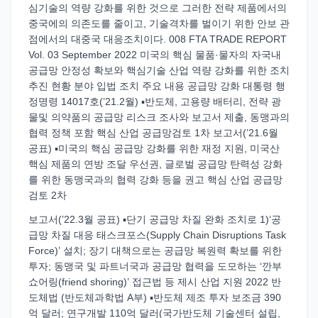
심기술의 역량 강화를 위한 것으로 그러한 전략 제품에서의
중국에의 의존도를 줄이고, 기술격차를 벌이기 위한 안보 관
점에서의 대중국 대응조치이다. 008 FTA TRADE REPORT
Vol. 03 September 2022 미국의 핵심 물품·물자의 자국내
공급망 안정성 확보와 핵심기술 산업 역량 강화를 위한 조치
추진 현황 분야 입법 조치 주요 내용 공급망 강화 대통령 행
정명령 14017호(’21.2월) ▪반도체, 고용량 배터리, 전략 광
물및 의약품의 공급망 리스크 조사와 보고서 제출, 동맹과의
협력 정책 포함 핵심 산업 공급망검토 1차 보고서(’21.6월
공표) ▪미국의 핵심 공급망 강화를 위한 재정 지원, 미국산
핵심 제품의 연방 조달 우선권, 글로벌 공급망 탄력성 강화
를 위한 동맹국과의 협력 강화 등을 권고 핵심 산업 공급망
검토 2차
보고서(’22.3월 공표) ▪단기 공급망 차질 완화 조치로 1)‘공
급망 차질 대응 태스크포스(Supply Chain Disruptions Task
Force)’ 설치; 장기 대책으로는 공급망 복원력 확보를 위한
투자; 동맹국 및 파트너국과 공급망 협력을 도모하는 ‘깐부
쇼어링(friend shoring)’ 접근법 등 제시 산업 지원 2022 반
도체법 (반도체과학법 A부) ▪반도체 제조 투자 보조금 390
억 달러; 연구개발 110억 달러(국가반도체 기술센터 설립,