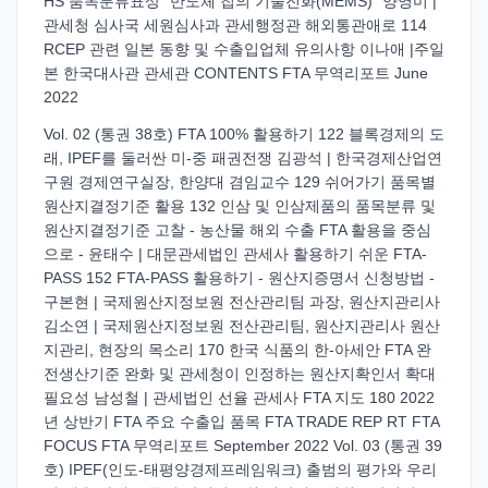
HS 품목분류표상 “반도체 칩의 기술진화(MEMS)” 양영미 |
관세청 심사국 세원심사과 관세행정관 해외통관애로 114
RCEP 관련 일본 동향 및 수출입업체 유의사항 이나애 |주일
본 한국대사관 관세관 CONTENTS FTA 무역리포트 June
2022
Vol. 02 (통권 38호) FTA 100% 활용하기 122 블록경제의 도
래, IPEF를 둘러싼 미-중 패권전쟁 김광석 | 한국경제산업연
구원 경제연구실장, 한양대 겸임교수 129 쉬어가기 품목별
원산지결정기준 활용 132 인삼 및 인삼제품의 품목분류 및
원산지결정기준 고찰 - 농산물 해외 수출 FTA 활용을 중심
으로 - 윤태수 | 대문관세법인 관세사 활용하기 쉬운 FTA-
PASS 152 FTA-PASS 활용하기 - 원산지증명서 신청방법 -
구본현 | 국제원산지정보원 전산관리팀 과장, 원산지관리사
김소연 | 국제원산지정보원 전산관리팀, 원산지관리사 원산
지관리, 현장의 목소리 170 한국 식품의 한-아세안 FTA 완
전생산기준 완화 및 관세청이 인정하는 원산지확인서 확대
필요성 남성철 | 관세법인 선율 관세사 FTA 지도 180 2022
년 상반기 FTA 주요 수출입 품목 FTA TRADE REP RT FTA
FOCUS FTA 무역리포트 September 2022 Vol. 03 (통권 39
호) IPEF(인도-태평양경제프레임워크) 출범의 평가와 우리