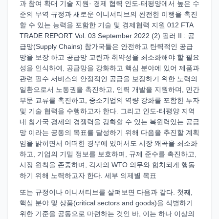
과 참여 확대 기술 지원· 경제 협력 인도-태평양에서 높은 수
준의 무역 규정과 새로운 이니셔티브의 완전한 이행을 촉진
할 수 있는 능력을 포함한 기술 및 경제협력 지원 012 FTA
TRADE REPORT Vol. 03 September 2022 (2) 필러 II : 공
급망(Supply Chains) 참가국들은 안전하고 탄력적인 공급
망을 보장 하고 공급망 교란과 취약성을 최소화해야 할 필요
성을 인식하여, 공급망을 강화하고 핵심 분야에 있어 제품과
관련 필수 서비스의 안정적인 공급을 보장하기 위한 노력의
일환으로서 노동권을 촉진하고, 인력 개발을 지원하며, 민간
부문 교류를 촉진하고, 중소기업의 역량 강화를 포함한 투자
및 기술 협력을 수행하고자 한다. 그리고 인도-태평양 지역
내 참가국 경제의 경쟁력을 강화할 수 있는 복원력있는 공급
망 이라는 공동의 목표를 달성하기 위해 다음을 추진할 계획
임을 밝히면서 어떠한 경우에 있어서도 시장 왜곡을 최소화
하고, 기업의 기밀 정보를 보호하며, 규제 준수를 촉진하고,
시장 원칙을 존중하며, 각자의 WTO 의무와 합치되게 행동
하기 위해 노력하고자 한다. 세부 의제별 목표
또는 규정이나 이니셔티브를 살펴보면 다음과 같다. 첫째,
핵심 분야 및 상품(critical sectors and goods)을 식별하기
위한 기준을 공동으로 마련하는 것인 바, 이는 하나 이상의