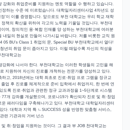
량 강화와 취업준비를 지원하는 멘토 역할을 수 행하고 있습니다.
인정하는 수준 에 이르렀습니다. 대학일자리센터사업 4차년도 성
속 선정’이 이를 증명합니다. 앞으로도 부천 대학교는 우리 학교 재학
리 정책의 확산을 위하여 각고의 노력을 기울일 것입니다. 부천대
적이며, 창의적인 융·복합 인재를 양 성하는 부천대학교에 여러분
 내일의 현실로 만들어 나가시길 바랍니다. 저를 비롯한 교직 원
U’s Class 1 취업의 문, Special BU 부천대학교에서 열다!
청년의 취업 문이 좁아지고 있다. 이럴 때일수록 자신의 적성을
 부천대학교는
 역량강화에 나서야 한다. 부천대학교는 이러한 학생들의 고민을 해
톱으로 지원하여 자신의 진로를 개척하는 전문가를 양성하고 있다.
하고, 2018년에는 대학 최초로 진로·취업 프로 그램을 정규교
 졸업 후 진로를 체계적으로 준비 입학에서 취업까지, 한 번에 연
있도록 진로·취업과 관련한 정규 교과과정을 1~5단계로 시스템
과 77개 강좌를 개설했으며, 코로나19가 확산되자 진로 및 취·창업
새로운 패러다임을 구축해나가고 있다. 부천대학교 대학일자리센터
다. 대학과 지역 특 ㄴSUCCESS 성을 반영한 맞춤형 서비스,
 관련 기관과의 거버 넌스
 및 취·창업을 지원하는 것이다. 그 결과 부 JOB 천대학교는