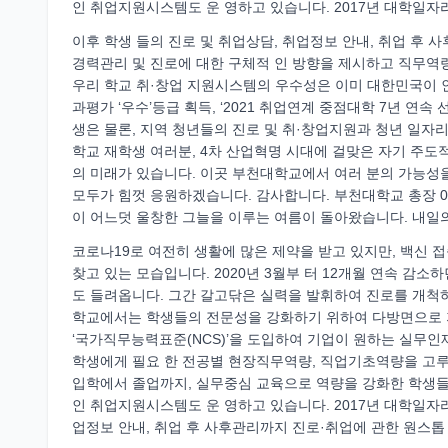
인 취업지원시스템도 운 영하고 있습니다. 2017년 대학일
이후 학생 들의 진로 및 취업상담, 취업정보 안내, 취업 후
경력관리 및 진로에 대한 구체적 인 방향을 제시하고 직무역
우리 학교 취·창업 지원시스템의 우수성은 이미 대한민국이 
과평가 ‘우수’등급 획득, ‘2021 취업연계 중점대학 7년 연
생은 물론, 지역 청년들의 진로 및 취·창업지원과 청년 일자
학교 재학생 여러분, 4차 산업혁명 시대에 걸맞은 자기 주도
의 미래가 있습니다. 이곳 부천대학교에서 여러 분의 가능성을
모두가 힘껏 응원하겠습니다. 감사합니다. 부천대학교 총장 04 0
이 어느덧 울창한 그늘을 이루는 여름이 돌아왔습니다. 내일의
코로나19로 여전히 생활에 많은 제약을 받고 있지만, 백신 
찾고 있는 모습입니다. 2020년 3월부 터 12개월 연속 감
도 들려옵니다. 그간 갈고닦은 실력을 발휘하여 진로를 개척하
학교에서는 학생들의 전문성을 강화하기 위하여 다방면으로 지원
‘국가직무능력표준(NCS)’을 도입하여 기업이 원하는 실무인재
학생에게 필요 한 전공별 현장직무역량, 직업기초역량을 고루 
입학에서 졸업까지, 실무중심 교육으로 역량을 강화한 학생들
인 취업지원시스템도 운 영하고 있습니다. 2017년 대학일자
업정보 안내, 취업 후 사후관리까지 진로·취업에 관한 원스