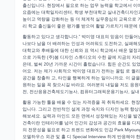
출신입니다. 현장에서 필요로 하는 업무 능력을 학교에서 이미
요즘에는 대학일자리센터, 학생 부천대학교 실내건축디자인과
높이고 역량을 강화하는 등 더 체계적 실무중심의 교육으로 
리 학교 출신들이 좋은 평가를 받으며 활발 가르치기 때문에 
활동하고 있다고 생각합니다.” 박미영 대표의 믿음이 만들어낸
나보다 남을 더 배려하는 인성과 어려워도 도전하고, 실패해도
대학교와 후배들에 대한 신뢰와 표 역시 학교에서 배운 열정
으로 가득한 (주)봄 디자인 스튜디오의 수한 끝에 지금의 자리
은데, 벌써 20년 가까운 시간이 흘렀습니다. 힘든 순간도 있
어요. 저는 제가 사회적으 박미영 대표가 전하는 꿀팁 로 퀄
공간을 창출하 고, 타인을 행복하게 하는 일이니까요. 이 글
원하는 일을 꼭 찾으시길 바라요. 여러분의 내일을 저도 응원
전, 전산응용건축제도기능사, 컴퓨터그래픽운용기능사, 실내
활용 가능한 툴을 배울 수 있는 자격증을 꼭 취득하세요. 현
입니다. 그리고 전반적인 설계 과정 숙지와 디자인 능력 향상
해보세요. 실력과 마인드 모든 면에서 성장해있는 자신을 발견할
건축이란 인테리어를 넘어 인간의 감성과 공간의 효율을 디자
의 전문성을 필요로 하고 트렌드 변화에도 민감 Park Miyo
모델하우스 외관 및 홀 디 Special Interview 하게 반