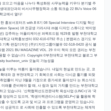
가능성을 생각을 모으고 마음을 나누다 특성화된 사무능력을 키우다 분기별 주
대표단과의 비서사무행정학과 소통 워크숍 22 BU’s Voice 06
천대학교에서 열다!
보서포터즈 with.B 8기 08 Special Interview 디지털 혁신
vation Space) 18 전공생 가라사대 ㈜봄 디자인 스튜디오 박미영
번) 강추하는 어플리케이션 퍼펙트드림 제29호 발행 부천대학교
부천대학교 대학홍보센터 032-610-0792 주소 | 본캠퍼스 경기도 부
6 기획·편집디자인 (주)디자인그룹더블유 02-518-0420 공식 블
21 BU MAGAZINE VOL. 29 ※이 책의 모든 권리는 부천
 수 없습니다. Copyright ©부천대학교 부천대학교 블로그 부
y bucheon_univ 오늘의 가능성을
 그늘을 이루는 여름이 돌아왔습니다. 내일의 현실로 만드는 곳, 코
종 확대와 경 부천대학교 기 회복으로 사회는 다시금 활기를 되찾
하던 취업률이 지난 3월을 기점으로 증가세로 돌아섰다 는 희소식도
미래를 준비해야 할 때, 사 람과 일의 가치를 만드는 부천대학교
 있습니다. ‘산학협력선도전문대학 육성사업 (LINC+)’과 ‘국
 양성하고 있으며, ‘학생이력관리시스템(SELP+)’을 활용해 학
출 수 있도록 교과 및 비교 과 프로그램을 운영하고 있습니다.
이 성공적으 로 사회에 진출할 수 있도록 부천대학교는 체계적