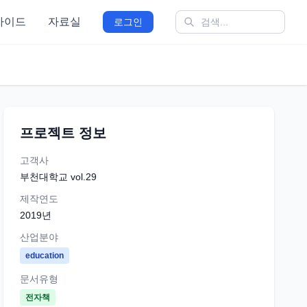
가이드
자료실
로그인
프로젝트 정보
고객사
부천대학교 vol.29
제작연도
2019
년
산업분야
education
문서유형
전자책