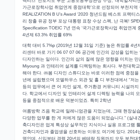
랙티스’ 진로지도 부문 고용노동부장관상 수상, ‘대학일자리센터사
가근로장학사업 취업연계 중점대학’으로 선정되어 부천지역 
REALIZATION B U’s Award ‘2020 청년드림 베스트
리 창출 유공 정부 포상 대통령 표창 수상 스펙, 난 극복! SP
Specification TOEIC 7년 연속 ‘국가근로장학사업 취업연계
4년제 63.3% 취업률 69%
대학 대비 5.7%p (2019년 12월 31일 기준) 높은 취업률
리센터 바로 가기 06 07 07 06 공간에 인간의 감성을 
디자인하는 일이다. 인간의 삶의 질에 많은 영향을 미치는 만
Miyoung 과 인테리어 설계를 디렉팅하는 회사다. 부천대학교 실
해야 한다. ㈜봄 디자인 스튜디오는 바로 이러한 점에 중점을 
년에 설립했으며 모델하우스 외관 및 홀 디 부천대에서 “저는
등의 업무에서 큰 어 자인 설계, 주거환경 커뮤니티 시설까지
다. 학교에서 디자인 및 인테리어 설계 디렉팅 능력을 나의 오
등을 중점적으로 배운 덕분이었죠. 특히 2학년
여름방학 즈음 학교에 밀레니엄관을 지었는데, 그때 현장실습으
다양한 업무를 한 게 저에게 많은 도움이 되었습니다.” (실
축디자인은 업계 특성상 실무적인 지식이나 실용 프로그램 툴을
건축디자인과 졸업생을 선호하는 이유도 여기에 있다. 2014년
명인데, 신입부터 경력 20년의 베테랑 직원까지 모두 부천