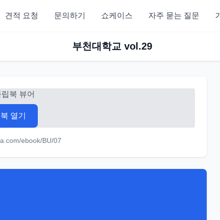
견적 요청
문의하기
쇼케이스
자주 묻는 질문
부천대학교 vol.29
플립북 뷰어
북 열기
ara.com/ebook/BU/07