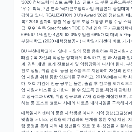
‘2020 청년드림 베스트 프랙티스’ 진로지도 부문 고용노동부
‘우수’ 획득, 7년 연속 ‘국가근로장학사업 취업연계 중점대
김하고 있다. REALIZATION B U’s Award ‘2020 
복? 2018 일자리 창출 유공 정부 포상 대통령 표창 수상 스펙
급 ‘우수’ 획득 Specification TOEIC 7년 연속 ‘국가근
69% 67.1% 일반 4년제 63.3% 취업률 69% 대학 대비 5.7
부천대학교 (2020 대학정보공시) 대학일자리센터 바로 가기 06 07 07
BU 부천대학교에서 열다! 내일의 꿈을 응원하는 취업지원시스
때일수록 자신의 적성을 정확하게 파악하고, 발 빠 사람과 일
계, 경력 개발, 르게 진로설계 및 역량강화에 나서야 한다. 
진로 상담, 취업 준비 등을 원스톱으로 지원하여 자신의 진로
업 지원을 위한 통합 인프라를 구축하고, 2018년에는 대학
다. 재학 기간에 전공 공부는 물론, 졸업 후 진로를 체계적으
업 지원서비스를 소개한다. 할 수 있도록 진로·취업과 관련한 
로 정규교과 69개, 취업 정규교과 77개 강좌를 개설했으며,
하는 등 포스트 코로나 시대의 새로운 패러다임을 구축해나가
대학일자리센터의 문은 재학생뿐 아니라 지역 청년(고교생)에게
맞춤형 서비스, 산학협력 기업과의 연계를 통한 취업 지원, 지
램 운영을 통해 지역 내 청년들의 진로 및 취·창업을 지원하는 