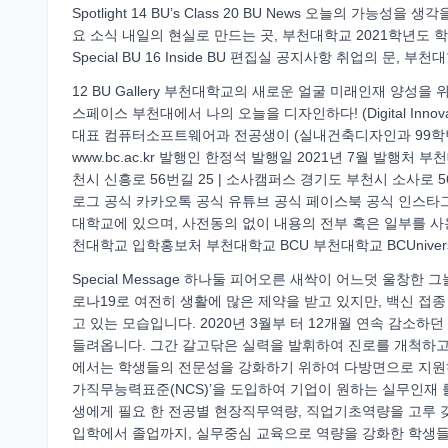
Spotlight 14 BU’s Class 20 BU News 오늘의 
요 소식 내일의 현실로 만드는 곳, 부천대학교 2021학년도 학생
Special BU 16 Inside BU 편집실 공지사항 취업의 문, 부
12 BU Gallery 부천대학교의 새로운 얼굴 미래인재 양성을 위한 홍
스페이스 부천대에서 나의 오늘을 디자인하다! (Digital Inno
대표 컴퓨터소프트웨어과 전공생이 (실내건축디자인과 99학
www.bc.ac.kr 발행인 한정석 발행일 2021년 7월 발행처 
천시 신흥로 56번길 25 | 소사캠퍼스 경기도 부천시 소사로 5
로그 공식 카카오톡 공식 유튜브 공식 페이스북 공식 인스타그램 20
대학교에 있으며, 사전동의 없이 내용의 전부 혹은 일부를 사용할
천대학교 입학홍보처 부천대학교 BCU 부천대학교 BCUniversit
Special Message 하나둘 피어오른 새싹이 어느덧 울창한
로나19로 여전히 생활에 많은 제약을 받고 있지만, 백신 접
고 있는 모습입니다. 2020년 3월부 터 12개월 연속 감소
들려옵니다. 그간 갈고닦은 실력을 발휘하여 진로를 개척하고 
에서는 학생들의 전문성을 강화하기 위하여 다방면으로 지원하고
가직무능력표준(NCS)’을 도입하여 기업이 원하는 실무인재 를
생에게 필요 한 전공별 현장직무역량, 직업기초역량을 고루 갖
입학에서 졸업까지, 실무중심 교육으로 역량을 강화한 학생들