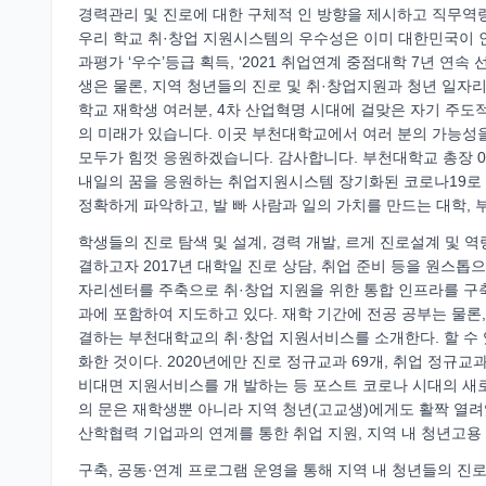
경력관리 및 진로에 대한 구체적 인 방향을 제시하고 직무역
우리 학교 취·창업 지원시스템의 우수성은 이미 대한민국이 
과평가 ‘우수’등급 획득, ‘2021 취업연계 중점대학 7년 연
생은 물론, 지역 청년들의 진로 및 취·창업지원과 청년 일자
학교 재학생 여러분, 4차 산업혁명 시대에 걸맞은 자기 주도
의 미래가 있습니다. 이곳 부천대학교에서 여러 분의 가능성을
모두가 힘껏 응원하겠습니다. 감사합니다. 부천대학교 총장 04 05 B
내일의 꿈을 응원하는 취업지원시스템 장기화된 코로나19로 
정확하게 파악하고, 발 빠 사람과 일의 가치를 만드는 대학,
학생들의 진로 탐색 및 설계, 경력 개발, 르게 진로설계 및
결하고자 2017년 대학일 진로 상담, 취업 준비 등을 원스
자리센터를 주축으로 취·창업 지원을 위한 통합 인프라를 구축
과에 포함하여 지도하고 있다. 재학 기간에 전공 공부는 물론,
결하는 부천대학교의 취·창업 지원서비스를 소개한다. 할 수 
화한 것이다. 2020년에만 진로 정규교과 69개, 취업 정규교
비대면 지원서비스를 개 발하는 등 포스트 코로나 시대의 
의 문은 재학생뿐 아니라 지역 청년(고교생)에게도 활짝 열려있
산학협력 기업과의 연계를 통한 취업 지원, 지역 내 청년고용
구축, 공동·연계 프로그램 운영을 통해 지역 내 청년들의 진로