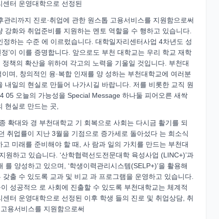
자리센터 운영대학으로 선정된
 사후관리까지 진로·취업에 관한 원스톱 고용서비스를 지원함으로써
량 강화와 취업준비를 지원하는 멘토 역할을 수 행하고 있습니다.
인정하는 수준 에 이르렀습니다. 대학일자리센터사업 4차년도 성
속 선정’이 이를 증명합니다. 앞으로도 부천 대학교는 우리 학교 재학
리 정책의 확산을 위하여 각고의 노력을 기울일 것입니다. 부천대
적이며, 창의적인 융·복합 인재를 양 성하는 부천대학교에 여러분
 내일의 현실로 만들어 나가시길 바랍니다. 저를 비롯한 교직 원
5 오늘의 가능성을 Special Message 하나둘 피어오른 새싹
 현실로 만드는 곳,
접종 확대와 경 부천대학교 기 회복으로 사회는 다시금 활기를 되
소하던 취업률이 지난 3월을 기점으로 증가세로 돌아섰다 는 희소식
고 미래를 준비해야 할 때, 사 람과 일의 가치를 만드는 부천대
하고 있습니다. ‘산학협력선도전문대학 육성사업 (LINC+)’과
 를 양성하고 있으며, ‘학생이력관리시스템(SELP+)’을 활용해
갖출 수 있도록 교과 및 비교 과 프로그램을 운영하고 있습니다.
이 성공적으 로 사회에 진출할 수 있도록 부천대학교는 체계적
리센터 운영대학으로 선정된 이후 학생 들의 진로 및 취업상담, 취
톱 고용서비스를 지원함으로써