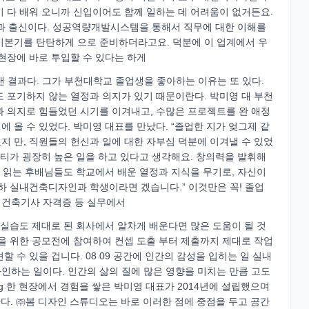
 다 배워 오니까 신입이어도 함께 일하는 데 어려움이 없거든요.
 출신이다. 성공역량개발시스템을 통해서 직무에 대한 이해를
기본기를 탄탄하게 으로 준비하더라고요. 덕분에 이 업계에서 우
현장에 바로 투입할 수 있다는 하게
 결과다. 그가 부천대학교 졸업생을 좋아하는 이유는 또 있다.
 포기하지 않는 열정과 의지가 있기 때문이란다. 박미영 대 부천
과 의지로 힘들었던 시기를 이겨내고, 수많은 프로젝트를 완 애정
에 올 수 있었다. 박미영 대표를 만났다. “졸업한 지가 엊그제 같
었지 만, 직원들의 헌신과 일에 대한 자부심 덕분에 이겨낼 수 있었
리티가 굉장히 높은 일을 하고 있다고 생각해요. 창의력을 발휘해
을 읽는 후배님들도 학교에서 배운 열정과 지식을 무기로, 자신이
하 실내건축디자인과 학생이라면 겠습니다.” 이것만은 꼭! 졸업
 건축기사 자격증 등 실무에서
장실습도 제대로 된 회사에서 알차게 배운다면 많은 도움이 될 것
을 위한 공모전에 참여하여 컨셉 도출 부터 제출까지 제대로 작업
 수 있을 겁니다. 08 09 공간에 인간의 감성을 입히는 일 실내
인하는 일이다. 인간의 삶의 질에 많은 영향을 미치는 만큼 고도
ung 한 현장에서 경험을 쌓은 박미영 대표가 2014년에 설립했으며
응해야 한다. ㈜봄 디자인 스튜디오는 바로 이러한 점에 중점을 두고 공간