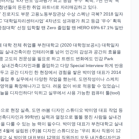
업’ 4차 년도 성과평가 최고 등급 ‘우수’ 획득, 7년 연속 ‘국
청년들의 든든한 취업 파트너로 자리매김하고 있다.
 프랙티스’ 진로지도 부문 고용노동부장관상 수상 스펙난 극복? 2018 일자
EC ‘대학일자리센터사업’ 4차년도 성과평가 최고 등급 ‘우수’ 획득
 중점대학’ 선정 입학할 땐 Zero 졸업할 땐 HERO 69% 67.1% 일반
 4년제 대학 전체 취업률 부천대학교 (2020 대학정보공시) 대학일자
입히는 일 실내건축이란 인테리어를 넘어 인간의 감성과 공간의 효율을
큼 고도의 전문성을 필요로 하고 트렌드 변화에도 민감 Park
내건축디자인과를 졸업하고 다양 Special Interview 하게 반응
두고 공간 디자인 한 현장에서 경험을 쌓은 박미영 대표가 2014
 졸업 후 실무에서 다양한 작업을 했는데, 도면작성이나 스케치
 영역을 확장해나가고 있다. 려움 없이 바로 적응할 수 있었습니
늘을 디자인하다! 익히고 실무에서 사용 가능한 컴퓨터 툴(tool)
로 현장 실측, 도면 ㈜봄 디자인 스튜디오 박미영 대표 작업 등
내건축디자인과 99학번) 실력과 열정으로 똘똘 뭉친 사람들 실내건
 다룰 수 있는 능 력이 필수다. 박미영 대표가 부천대학교 실내
 4월에 설립된 (주)봄 디자인 스튜디오는 “우리 회사 직원이 12
대학교 실 박미영 대표부터 12명의 직원까지 모두 내건축디자인과