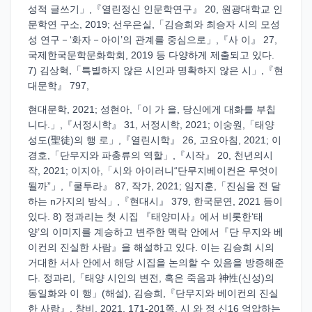
성적 글쓰기」,『열린정신 인문학연구』 20, 원광대학교 인
문학연 구소, 2019; 선우은실,「김승희와 최승자 시의 모성
성 연구－‘화자－아이’의 관계를 중심으로」,『사 이』 27,
국제한국문학문화학회, 2019 등 다양하게 제출되고 있다.
7) 김상혁,「특별하지 않은 시인과 명확하지 않은 시」,『현
대문학』 797,
현대문학, 2021; 성현아,「이 가 을, 당신에게 대화를 부칩
니다.」,『서정시학』 31, 서정시학, 2021; 이숭원,「태양
성도(聖徒)의 행 로」,『열린시학』 26, 고요아침, 2021; 이
경호,「단무지와 파충류의 역할」,『시작』 20, 천년의시
작, 2021; 이지아,「시와 아이러니“단무지베이컨은 무엇이
될까”」,『쿨투라』 87, 작가, 2021; 임지훈,「진심을 전 달
하는 n가지의 방식」,『현대시』 379, 한국문연, 2021 등이
있다. 8) 정과리는 첫 시집 『태양미사』에서 비롯한‘태
양’의 이미지를 계승하고 변주한 맥락 안에서『단 무지와 베
이컨의 진실한 사람』을 해설하고 있다. 이는 김승희 시의
거대한 서사 안에서 해당 시집을 논의할 수 있음을 방증해준
다. 정과리,「태양 시인의 변전, 혹은 죽음과 神性(신성)의
동일화와 이 행」(해설), 김승희,『단무지와 베이컨의 진실
한 사람』, 창비, 2021, 171-201쪽. 시 와 정 신16 억압하는