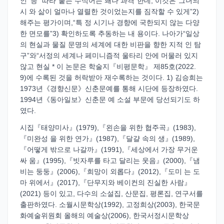
인’ 등” 따라“붙는 수식어는 꽤나 과격”한데, 이것은“그녀의
시 와 삶이 얼마나 열렬한 것이었는지를 짐작할 수 있게”2)
해주는 평가이며,“특 정 시기나 경향에 국한되지 않는 다양
한 면모를”3) 확인하도록 추동하는 내 용이다. 나아가“일상
의 현실과 물질 문명의 세계에 대한 비판을 향한 지적 인 탐
구”와“서정의 세계나 페미니즘적 울타리 안에 머물러 있지
않고 현실 * 이 논문은 학술지『비평문학』 제85호(2022.
9)에 수록된 것을 허락받아 재수록하는 것이다. 1) 김승희는
1973년《경향신문》신춘문예를 통해 시단에 등장하였다.
1994년《동아일보》신춘문 예 소설 부문에 당선되기도 하
였다.
시집『태양미사』(1979),『왼손을 위한 협주곡』(1983),
『미완성 을 위한 연가』(1987),『달걀 속의 생』(1989),
『어떻게 밖으로 나갈까』(1991),『세상에서 가장 무거운
싸 움』(1995),『빗자루를 타고 달리는 웃음』(2000),『냄
비는 둥둥』(2006),『희망이 외롭다』(2012),『도미 는 도
마 위에서』(2017),『단무지와 베이컨의 진실한 사람』
(2021) 등이 있고, 다수의 소설집, 산문집, 평론집, 연구서를
출판하였다. 소월시문학상(1992), 고정희상(2003), 한국문
화예술위원회 올해의 예술상(2006), 한국서정시문학상