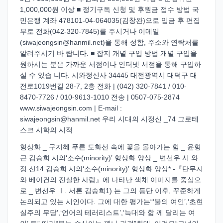
1,000,000원 이상 ■ 정기구독 신청 및 후원금 접수 방법 국
민은행 계좌 478101-04-064035(김창완)으로 입금 후 편집
부로 전화(042-320-7845)를 주시거나 이메일
(siwajeongsin@hanmil.net)을 통해 성함, 주소와 연락처를
알려주시기 바 랍니다. ■ 잡지 개별 구입 방법 개별 구입을
원하시는 분은 가까운 서점이나 인터넷 서점을 통해 구입하
실 수 있습 니다. 시와정신사 34445 대전광역시 대덕구 대
전로1019번길 28-7, 2층 전화 | (042) 320-7841 / 010-
8470-7726 / 010-9613-1010 전송 | 0507-075-2874
www.siwajeongsin.com | E-mail :
siwajeongsin@hanmil.net 우리 시대의 시정신 _74 그로테
스크 시학의 시적
형상화 _ 구지혜 푸른 도화선 속에 꽃을 몰아가는 힘 _ 윤형
근 김승희 시의‘소수(minority)’ 형상화 양상 _ 변선우 시 와
정 신14 김승희 시의‘소수(minority)’ 형상화 양상* -『단무지
와 베이컨의 진실한 사람』에 나타난 색채 이미지를 중심으
로 _ 변선우 Ⅰ. 서론 김승희1) 는 그의 등단 이후, 꾸준하게
논의되고 있는 시인이다. 그에 대한 평가는“‘불의 여인’,‘초현
실주의 무당’,‘언어의 테러리스트’,‘늑대와 함 께 달리는 여