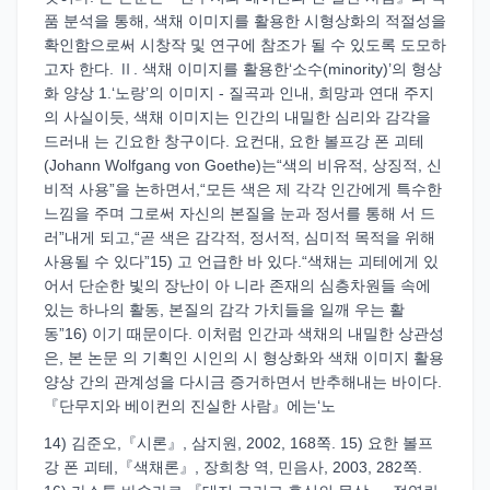
품 분석을 통해, 색채 이미지를 활용한 시형상화의 적절성을
확인함으로써 시창작 및 연구에 참조가 될 수 있도록 도모하
고자 한다. Ⅱ. 색채 이미지를 활용한‘소수(minority)’의 형상
화 양상 1.‘노랑’의 이미지 - 질곡과 인내, 희망과 연대 주지
의 사실이듯, 색채 이미지는 인간의 내밀한 심리와 감각을
드러내 는 긴요한 창구이다. 요컨대, 요한 볼프강 폰 괴테
(Johann Wolfgang von Goethe)는“색의 비유적, 상징적, 신
비적 사용”을 논하면서,“모든 색은 제 각각 인간에게 특수한
느낌을 주며 그로써 자신의 본질을 눈과 정서를 통해 서 드
러”내게 되고,“곧 색은 감각적, 정서적, 심미적 목적을 위해
사용될 수 있다”15) 고 언급한 바 있다.“색채는 괴테에게 있
어서 단순한 빛의 장난이 아 니라 존재의 심층차원들 속에
있는 하나의 활동, 본질의 감각 가치들을 일깨 우는 활
동”16) 이기 때문이다. 이처럼 인간과 색채의 내밀한 상관성
은, 본 논문 의 기획인 시인의 시 형상화와 색채 이미지 활용
양상 간의 관계성을 다시금 증거하면서 반추해내는 바이다.
『단무지와 베이컨의 진실한 사람』에는‘노
14) 김준오,『시론』, 삼지원, 2002, 168쪽. 15) 요한 볼프
강 폰 괴테,『색채론』, 장희창 역, 민음사, 2003, 282쪽.