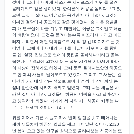
것이다. 그러니 나에게 시쓰기는 시지프스가 바위 를 굴려
올리기와도 같은 셈이었다. 한여름에 허공을 올려다보고 있
으면 그것은 절대로 여유로운 공간만이 아 니었다. 그것은
어쩌면 절망이나 공포와도 같은 것이었다. 숨 가쁜 땡볕을
피 해 연구실에 나를 가두고 대면하는 허공은 그야말로‘허공
의 벼랑’이었다. 그것은 올려다볼수록 미끄러져 내리고 미끄
러져 내리면서 어떤 막막함으로 시 와 정 신10 다가오는 것
이었다. 그때마다 나태와 권태를 다잡아 세우며 시를 향한
몰 입, 열정, 집념으로 언어의 궁핍을 돌파해나가려고 몸부
림쳤다. 그 결과에 의해서 어느 정도 시간을 지나서야 하나
의 시상이 잡히기도 하였다. 그때 문득 올려다보았던 허공으
로 한 떼의 새들이 날아오르고 있었다. 그 리고 그 새들은 얼
마간의 거리에서 작은 점으로 보이다 점점 더 작아져서 는
끝내 한순간에 사라져 버리고 말았다. 그때 나는 새들은 사
라진 것이 아 니라, 그것들이 허공의 벼랑을 타고 날아갔다
고 생각하게 되었다. 거기에 서 나의 시「허공이 키우는 나
무」는 탄생한 것이다. 그리고 그
뒤를 이어서 다른 시들도 마치 알의 껍질을 벗고 태어나는
새끼 새들처럼 허공의 껍질을 깨고 태어났던 것이다. 2023
년 봄이 오고 있는 연구실 창밖으로 올려다보는 허공에는 또