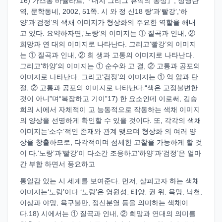
16) 가스통 바슐라르,『대지 그리그 휴식의 몽상』, 정영란
역, 문학동네, 2002, 51쪽. 시 와 정 신18 랑’과‘빨강’,‘하
양’과‘검정’의 색채 이미지가 형상화의 주요한 역할을 해내
고 있다. 요약하자면,‘노랑’의 이미지는 ① 질곡과 인내, ②
희망과 연 대의 이미지로 나타난다. 그리고‘빨강’의 이미지
는 ① 질곡과 인내, ② 희 생과 고통의 이미지로 나타난다.
그리고‘하양’의 이미지는 ① 순수와 고 결, ② 고통과 공포의
이미지로 나타난다. 그리고‘검정’의 이미지는 ① 억 압과 단
절, ② 고통과 공포의 이미지로 나타난다.“색은 고정불변한
것이 아니”며“복잡하고 기이”17) 한 요소인데 이로써, 김승
희의 시에서 자체적이 고 능동적으로 작동하는 색채 이미지
의 양상을 선명하게 확인할 수 있을 것이다. 또, 각각의 색채
이미지는‘소수’적인 존재와 관계 맺으며 형상화 의 여러 양
상을 창출하므로, 다각적이며 섬세한 고찰을 가능하게 할 것
이 다.‘노랑’과‘빨강’이 다소간 조응하고‘하양’과‘검정’은 얼마
간 부합 하면서 풍요하고
통일감 있는 시 세계를 보여준다. 먼저, 살피고자 하는 색채
이미지는‘노랑’이다.‘노랑’은 영원성, 태양, 권 위, 욕망, 낙천,
이상과 야망, 욕구불만, 정신분열 등을 의미하는 색채이
다.18) 시에서는 ① 질곡과 인내, ② 희망과 연대의 의미를