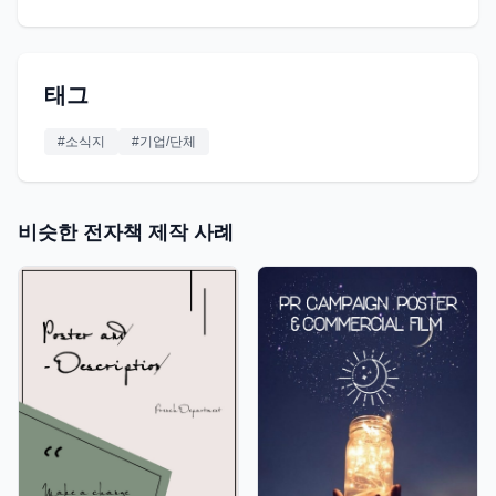
태그
#
소식지
#
기업/단체
비슷한 전자책 제작 사례