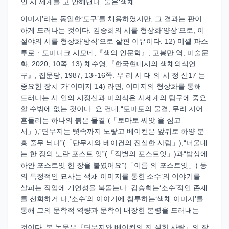
인 시 세계를 고 안해낸다. 둘은‘색채
이미지’라는 동일한‘도구’를 채용하였지만, 그 결과는 판이
하게 드러나는 것이다. 김승희의 시를 형상화‘양상’으로, 이
설야의 시를 형상화‘방식’으로 살핀 이유이다. 12) 미셸 파스
투로ㆍ도미니크 시모네,『색의 인문학』, 고봉만 역, 미술문
화, 2020, 10쪽. 13) 채수영,『한국현대시의 색채의식연
구』, 집문당, 1987, 13~16쪽. 우 리 시 대 의 시 정 신17 는
중요한 장치”가“이미지”14) 라면, 이미지의 형상화를 통해
드러나는 시 인의 시정신과 미의식은 시세계의 탐구에 중요
할 수밖에 없는 것이다. 요 컨대,“토마토의 물결, 무리 지어
흔들리는 하나의 붉은 물결”(「토마토 씨앗 을 심고
서」),“단무지는 뼛속까지 노랗고 베이컨은 앞뒤로 하양 분
홍 줄무 늬다”(「단무지와 베이컨의 진실한 사람」),“너울대
는 한 장의 노란 포스트 잇”(「작별의 포스트잇」)과“밥상에
하얀 포스트잇 한 장을 붙였어요”(「이름 의 포스트잇」) 등
의 특정적인 묘사는 색채 이미지를 통한‘소수’의 이야기를
살피는 작업에 개연성을 북돋는다. 김승희는‘소수’적인 존재
를 선회하거 나,‘소수’의 이야기에 침투하는‘색채 이미지’를
통해 그의 문학적 역량과 문학이 내장한 본령을 드러내는
것이다. 본 논문은『단무지와 베이컨의 진 실한 사람』의 작