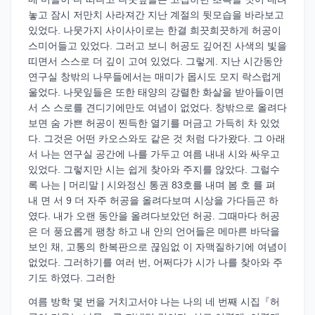
놓고 잠시 저만치 사라져간 지난 계절의 뒷모습을 바라보고
있었다. 나뭇가지 사이사이로는 한결 희끗희끗하게 허공이
스미어들고 있었다. 그러고 보니 허공도 깊어진 사색의 빛을
띠면서 스스로 더 깊이 고여 있었다. 그렇게. 지난 시간동안
연구실 창밖의 나무들에서는 매미가 몹시도 모지 락스럽게
울었다. 나뭇잎들은 또한 태양의 강렬한 화살을 받아들이면
서 스 스로를 견디기에만도 여념이 없었다. 창밖으로 올려다
보면 숨 가쁜 허공이 찐득한 열기를 머금고 가득히 차 있었
다. 그것은 어떤 카오스와도 같은 것 처럼 다가왔다. 그 아래
서 나는 연구실 공간에 나를 가두고 여름 내내 시와 싸우고
있었다. 그렇지만 시는 쉽게 찾아와 주지를 않았다. 그럴수
록 나는 | 머리말 | 시와정신 통권 83호를 내며 봄 호 를 펴
내 면 서 9 더 자주 허공을 올려다보며 시상을 가다듬곤 하
였다. 내가 오랜 동안을 올려다보았던 허공. 그때마다 허공
은 더 풍요롭게 팽창 하고 내 안의 언어들은 메마른 바닥을
보인 채, 고통의 한복판으로 끊임없 이 자맥질하기에 여념이
없었다. 그러하기를 여러 번, 어쩌다가 시가 나를 찾아와 주
기도 하였다. 그러한
여름 방학 몇 번을 거치고서야 나는 나의 네 번째 시집『허