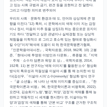
고 있는 사회 규범과 금기, 편견 등을 표현하고 전 달한다.
그리고 다양한 의미로 변주되어
우리의 사회ㆍ문화적 환경과 태 도, 언어와 상상계에 큰 영
향을 미친다.”12) 특히, 시 문학에서의 색채 이미 지는 감정
이나 정서, 마음의 미추 등을 상징13) 하는 종요로운 표지이
기도 하다.“전달하고 싶은 관념이나 실제경험 또는 상상적
체험들을 미학적으 로 그리고 호소력 있는 형태로 형상화시
킬 수단”이자“해석에 도움이 되 9) 한국문학평론가협회,
『인문학용어대사전』, 국학자료원, 2018, 962쪽. 10) 고봉
준,「현대시에 투영된 이방인과 다문화」, 류종렬 외,『지역
ㆍ주체ㆍ소수자 담론과 욕망 표 상』, 국학자료원, 2014,
152쪽. 11) 본 연구자는‘색채 이미지’를 활용한‘소수’ 형상화
방식의 특유성과 적절성을 이설야 시를 통 해 논의한 바 있
다(김선우,「이설야 시의‘소수(minority)’ 형상화 방식 연구
－『굴 소년들』에 나타 난 색채 이미지를 중심으로」,『한
국문학이론과 비평』 96, 한국문학이론과 비평학회, 2022).
요컨대, 김승희가‘노랑’,‘빨강’,‘하양’,‘검정’의 색채를 통해 능
란하고 역동적인 시 세계를 현시한다 면, 이설야는‘하
양’과‘검정’의 색채를 통해 ‘근본 비교’ 구조를 근거한 구조적