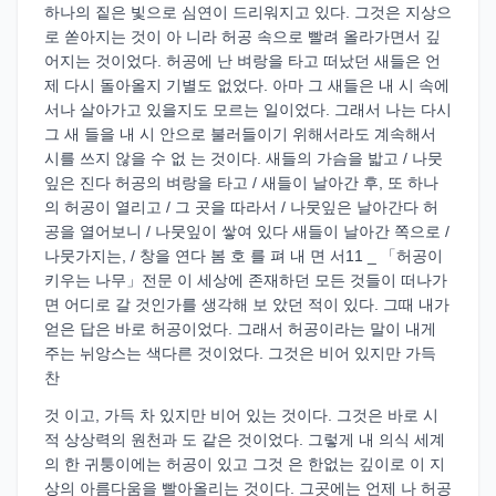
하나의 짙은 빛으로 심연이 드리워지고 있다. 그것은 지상으
로 쏟아지는 것이 아 니라 허공 속으로 빨려 올라가면서 깊
어지는 것이었다. 허공에 난 벼랑을 타고 떠났던 새들은 언
제 다시 돌아올지 기별도 없었다. 아마 그 새들은 내 시 속에
서나 살아가고 있을지도 모르는 일이었다. 그래서 나는 다시
그 새 들을 내 시 안으로 불러들이기 위해서라도 계속해서
시를 쓰지 않을 수 없 는 것이다. 새들의 가슴을 밟고 / 나뭇
잎은 진다 허공의 벼랑을 타고 / 새들이 날아간 후, 또 하나
의 허공이 열리고 / 그 곳을 따라서 / 나뭇잎은 날아간다 허
공을 열어보니 / 나뭇잎이 쌓여 있다 새들이 날아간 쪽으로 /
나뭇가지는, / 창을 연다 봄 호 를 펴 내 면 서11 _ 「허공이
키우는 나무」전문 이 세상에 존재하던 모든 것들이 떠나가
면 어디로 갈 것인가를 생각해 보 았던 적이 있다. 그때 내가
얻은 답은 바로 허공이었다. 그래서 허공이라는 말이 내게
주는 뉘앙스는 색다른 것이었다. 그것은 비어 있지만 가득
찬
것 이고, 가득 차 있지만 비어 있는 것이다. 그것은 바로 시
적 상상력의 원천과 도 같은 것이었다. 그렇게 내 의식 세계
의 한 귀퉁이에는 허공이 있고 그것 은 한없는 깊이로 이 지
상의 아름다움을 빨아올리는 것이다. 그곳에는 언제 나 허공