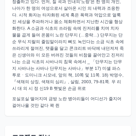
창출하고 있다. 먼저, 질 곡과 인내의‘노랑’은 한 명의 개인,
나아가 한 명의 여성으로서 살아온 시인 의 내력과 조응한
다. 시적 화자는 타자화된 세계 혹은 폭력과 억압으로 얼룩
진 세상을 주파하거나 몸소 체화하면서 지난한 시간을 형상
화한다. A 소금과 식초의 쓰라림 속에 진저리를 치며 치자
물을 곱게 들여 온몸이 노란 단무지 (…중략…) 단무지는 단
순 무식 지랄의 줄임말이라지 뼈도 녹인다는 소금 식초 속에
쓰라리게 절여진, 탯줄을 달고 콘크리트 바닥에 내던져져 죽
은 신생아와 이 모든 버려진 것들의 비참을 끌어안고 진저리
나는 소금 식초의 사바나의 침묵 속에서 _ 「단무지는 단무
지 사바나는 사바나 단무지는 사바나」부분 17) 미셸 파스
투로ㆍ도미니크 시모네, 앞의 책, 10쪽 및 11쪽. 18) 박영수,
『색채의 상징, 색채의 심리』, 살림, 2003, 79-81쪽. 우 리
시 대 의 시 정 신19 B 햇빛은 손금 위로
포실포실 떨어지며 금방 노란 병아리들이 어디선가 줄지어
걸어나올 것만 같다 꽉 쥔