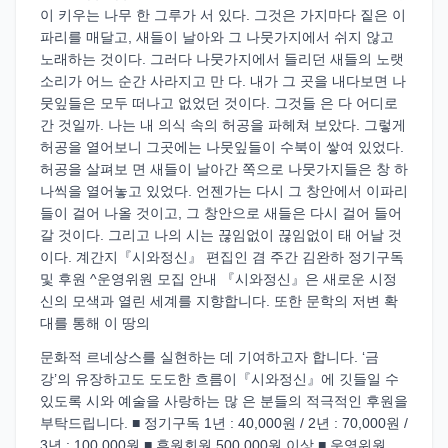
이 키우는 나무 한 그루가 서 있다. 그것은 가지마다 짙은 이
파리를 매달고, 새들이 날아와 그 나뭇가지에서 쉬지 않고
노래하는 것이다. 그러다 나뭇가지에서 들리던 새들의 노랫
소리가 어느 순간 사라지고 만 다. 내가 그 곳을 내다보면 나
뭇잎들은 모두 떠나고 없었던 것이다. 그것들 은 다 어디로
간 것일까. 나는 내 의식 속의 허공을 파헤쳐 보았다. 그렇게
허공을 열어보니 그곳에는 나뭇잎들이 수북이 쌓여 있었다.
허공을 살펴보 면 새들이 날아간 쪽으로 나뭇가지들은 창 하
나씩을 열어놓고 있었다. 언젠가는 다시 그 창안에서 이파리
들이 걸어 나올 것이고, 그 창안으로 새들은 다시 걸어 들어
갈 것이다. 그리고 나의 시는 끊임없이 끊임없이 태 어날 것
이다. 계간지『시와정신』 편집인 겸 주간 김완하 정기구독
및 후원 ^운영위원 모집 안내 『시와정신』은 새로운 시정
신의 모색과 열린 세계를 지향합니다. 또한 문학의 저변 확
대를 통해 이 땅의
문화적 르네상스를 실현하는 데 기여하고자 합니다. ‘금
강’의 유장하고도 도도한 흐름이『시와정신』에 깃들일 수
있도록 시와 예술을 사랑하는 많 은 분들의 적극적인 후원을
부탁드립니다. ■ 정기구독 1년 : 40,000원 / 2년 : 70,000원 /
3년 : 100,000원 ■ 후원회원 500,000원 이상 ■ 운영위원