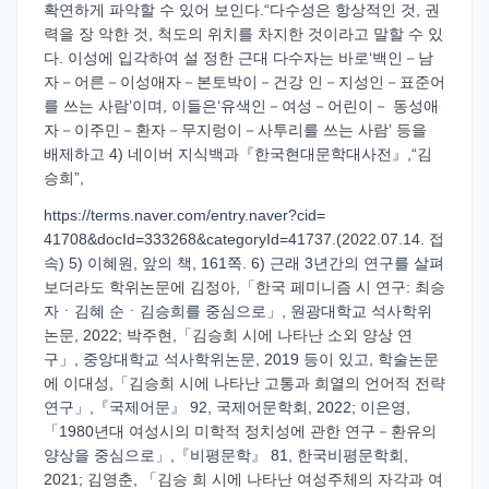
확연하게 파악할 수 있어 보인다.“다수성은 항상적인 것, 권
력을 장 악한 것, 척도의 위치를 차지한 것이라고 말할 수 있
다. 이성에 입각하여 설 정한 근대 다수자는 바로‘백인－남
자－어른－이성애자－본토박이－건강 인－지성인－표준어
를 쓰는 사람’이며, 이들은‘유색인－여성－어린이－ 동성애
자－이주민－환자－무지렁이－사투리를 쓰는 사람’ 등을
배제하고 4) 네이버 지식백과『한국현대문학대사전』,“김
승희”,
https://terms.naver.com/entry.naver?cid=
41708&docId=333268&categoryId=41737.(2022.07.14. 접
속) 5) 이혜원, 앞의 책, 161쪽. 6) 근래 3년간의 연구를 살펴
보더라도 학위논문에 김정아,「한국 페미니즘 시 연구: 최승
자ㆍ김혜 순ㆍ김승희를 중심으로」, 원광대학교 석사학위
논문, 2022; 박주현,「김승희 시에 나타난 소외 양상 연
구」, 중앙대학교 석사학위논문, 2019 등이 있고, 학술논문
에 이대성,「김승희 시에 나타난 고통과 희열의 언어적 전략
연구」,『국제어문』 92, 국제어문학회, 2022; 이은영,
「1980년대 여성시의 미학적 정치성에 관한 연구－환유의
양상을 중심으로」,『비평문학』 81, 한국비평문학회,
2021; 김영춘, 「김승 희 시에 나타난 여성주체의 자각과 여