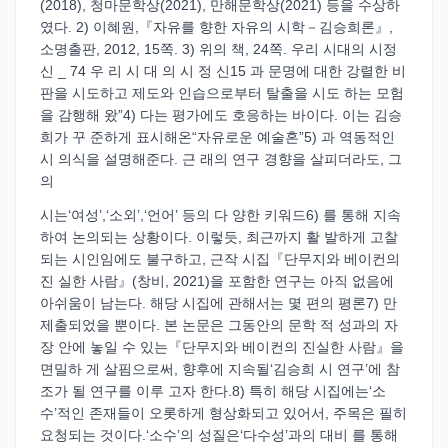
(2018), 청마문학상(2021), 만해문학상(2021) 등을 수상하
였다. 2) 이혜원,『자유를 향한 자유의 시학－김승희론』,
소명출판, 2012, 15쪽. 3) 위의 책, 24쪽. 우리 시대의 시정
신 _ 74 우 리 시 대 의 시 정 신15 과 문명에 대한 강렬한 비
판을 시도하고 제도와 인습으로부터 탈출을 시도 하는 모험
을 감행해 왔”4) 다는 평가에도 호응하는 바이다. 이는 김승
희가 꾸 준하게 표시해온“자유로운 예술혼”5) 과 역동적인
시 의식을 설명해준다. 근 래의 연구 경향을 살피더라도, 그
의
시는‘여성’,‘소외’,‘언어’ 등의 다 양한 키워드6) 를 통해 지속
하여 논의되는 상황이다. 이렇듯, 최근까지 활 발하게 고찰
되는 시인임에도 불구하고, 근작 시집『단무지와 베이컨의
진 실한 사람』(창비, 2021)을 포함한 연구는 아직 없음에
아쉬움이 남는다. 해당 시집에 관해서는 몇 편의 평론7) 만
제출되었을 뿐이다. 본 논문은 그동안의 문학 적 성과의 자
장 안에 놓일 수 있는『단무지와 베이컨의 진실한 사람』을
면밀하 게 살핌으로써, 향후에 지속될‘김승희 시 연구’에 참
조가 될 연구를 이루 고자 한다.8) 특히 해당 시집에는‘소
수’적인 존재들이 오롯하게 형상화되고 있어서, 주목은 필히
요청되는 것이다.‘소수’의 성질은‘다수성’과의 대비 를 통해