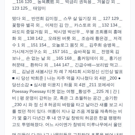
＿116 120＿ 농욕農慾 외＿ 박금리 권득용＿ 겨울강 외 ＿
123 125＿ 태양이
떴다 외＿ 반연희 김미정＿ 스무 살 일기장 외 ＿ 127 129＿
꽃향유 별곡 외＿ 이제인 김 안＿ 카스토르 외 ＿132 134＿
파도의 중얼거림 외＿ 박시영 박선우＿ 우봉 조희룡의 홍매
화 외 ＿138 142＿ 오래된 버릇 외＿ 조승래 황은경＿ 저격
수 1 외 ＿151 154＿ 모놀로그 몸짓 외＿ 김주희 송병옥＿
가시제거연구소 외 ＿157 161＿ 숨바꼭질 외＿ 전명옥 김
보나＿ 손 없는 날 외 ＿165 168＿ 홈커밍데이 외＿ 홍기선
허문태＿ 환하다 외 ＿144 147＿ 긴급수배―보리밥 먹고…
외＿ 김남권 새봄시단 차 례 7 제41회 시와정신 신인상 발표
■ 시 당선 박희준 | 나는 자주 역을 지나쳤다 외 4편 _200 ●
당선소감 ● 심사평 이윤지 | 하품 외 4편 _211 포에세이
Poessay Poessay 티켓 없는 여행 _황성주 ＿225 계 | 간 |
비 | 평 운명이 갇히는 곳, 혹은 그 초월하는 공간 _송기한
_230 시 와 정 신 8 허공의 벼랑을 타고 날아간 새를 보고 시
를 썼던 적이 있다. 여름이 지나 갈 즈음 계절을 재촉하는 비
가 몇 줄기 다년간 후 내 연구실 창밖의 허공은 한결 팽팽하
고도 투명해졌다. 어느 사이엔가 창밖의 미루나무에서 울던
매 미들이 다 떠나고 나뭇잎들은 고집하던 초록을 벗어 내려