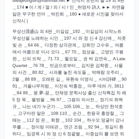
siwajeongsin@hanmail.net ► 신작시 노년의 뜰 29 외 4편
＿174 ■ 이 / 계 / 절 / 의 / 시 / 인 _허영자 詩人 ►► 자연을
닮은 무구한 언어 ＿박진희 ＿180 ● 새로운 시인을 찾아서
신작시 |
무성산茂盛山 외 4편 _이길섭 _192 ＿이길섭의 시작노트
무성산을 노래하는 시인 ＿197 시 와 정 신 4 강신애＿ 자줏
빛 손 ＿64 66＿ 다정한 삼각관계＿ 강희안 고수유＿ 여름
에서 여름으로 이사 오다 ＿67 70＿ 점성술＿ 고영민 구봉
완＿ 신의 뜨락 ＿ 71 73＿ 월요일＿ 권 박 김연숙＿ A Late
Quartet ＿76 78＿ 빗금으로부터＿ 김지윤 김학중＿ 사물
의 사건 ＿80 82＿ 사과를 놓친 속도들＿ 박해람 오주리＿
2월 ＿88 89＿ 오래된 길＿ 유환숙 이영식＿ 시비詩碑 ＿90
91＿ 겨울나무처럼＿ 이진숙 박홍점＿ 마루 데려 가, 3811
＿84 86＿ 몽 夢-꿈＿ 안채영 문학사상 출신 신작특집 차 례
5 장 욱＿ 물방울 ＿96 97＿ 그믐의 자서전＿ 정기석 최백
규＿ 나는 네가 누군가…＿105 106＿ 눈＿ 하상만 한석호
＿ 고구마란 말은 ＿108 110＿ 순간＿ 한용국 홍영철＿ 그
때는 ＿112 정 온＿ 회향 ＿102 104＿ 하수오 덩굴이 감나
무를…＿ 정이랑 이태관＿ 연근 조림 ＿92 94＿ 뒷길이 환
하다＿ 임경묵 시 와 정 신 6 정끝별＿ 이중섭의 를 보면 외