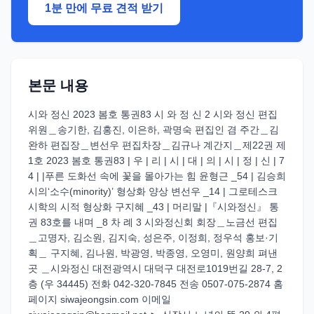
1분 만에 무료 견적 받기
본문 내용
시와 정신 2023 봄호 통권83 시 와 정 신 2 시와 정신 편집
위원＿송기한, 김홍진, 이은하, 곽명숙 편집인 겸 주간＿김
완하 편집장＿변선우 편집차장＿김규나 계간지＿제22권 제
1호 2023 봄호 통권83 | 우 | 리 | 시 | 대 | 의 | 시 | 정 | 신 | 7
4 | |푸른 도화선 속에 꽃을 몰아가는 힘 윤형근 _54 | 김승희
시의‘소수(minority)’ 형상화 양상 변선우 _14 | 그로테스크
시학의 시적 형상화 구지혜 _43 | 머리말 |『시와정신』 통
권 83호를 내며 _8 차 례 3 시와정신회 회장＿노금선 편집
＿고명자, 김소원, 김지숙, 성은주, 이정희, 정우석 홍보·기
획＿ 구지혜, 김나원, 박광영, 박종영, 오영미, 원양희 펴낸
곳 ＿시와정신 대전광역시 대덕구 대전로1019번길 28-7, 2
층 (우 34445) 전화 042-320-7845 전송 0507-075-2874 홈
페이지 siwajeongsin.com 이메일