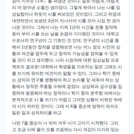
공이 키우는 나무』를 펴냈던 것이다. 실로 어렵게, 어렵게
지 어 얻어낸 소출인 셈이었다. 그렇게 하여서 나는 나를 임
상실험이나 하듯이 시를 써보았던 것이었다. 그리고 허공과
대면하면서 보냈던 3년이 지나서야 시를 모아 시집 한 권이
나온 것이다. 그래서 나는 이제 1년의 시간을 온통 창작에
쏟아 부어 시를 쓰는 날을 손꼽아 기다렸던 것이다. 대학교
수로서의 연구년이 그 기회인 것 인데, 연구년의 시간을 통
해서 1년동안 창작을 경험해보면 나는 어느 정도 시인의 상
황과 여건을 염두에 두고 창작의 가능성을 점쳐볼 수 있게
될 것이 라고 생각했다. 나의 시창작에 대한 임상실험 프로
젝트의 결과로! 대학에서 학생들을 가르치는 일은 그래도 시
를 쓰기에 유리한 여건이라 말할 수 있다. 그러나 학기 중에
는 강의와 연구를 병행해야 하고 논리를 앞 세워야 하는 상
황에서 창작은 주춤할 수밖에 없었다. 상상력과 감수성을 집
중하여 동원해야 하는 창작이니 학기 중의 분주함 속에서는
본격적으로 시 를 쓰기가 어렵고 그러한 상황이 비워진 뒤에
야 시가 씌어진 것이다. 그래 서 6월 중순에 방학이 되어도
밀린 일과 성적처리를 하고
나면 7월 중순이 나 되어 겨우 시가 고이기 시작했다. 그리
고 조금 시에 물이 오를 즈음에는 다시 개강이 다가와 있는