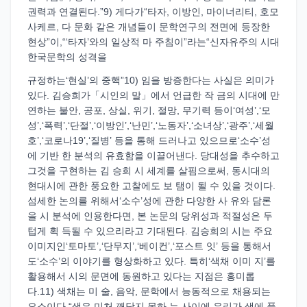
권력과 연결된다.”9) 게다가“타자, 이방인, 마이너리티, 호모
사케르, 다 문화 같은 개념들이 문학연구의 전면에 등장한
현상”이,“‘타자’와의 일상적 마 주침이”라는“신자유주의 시대
한국문학의 성격을
규정하는‘현실’의 중핵”10) 임을 방증한다는 사실은 의미가
있다. 김승희가「시인의 말」에서 언급한 작 금의 시대에 만
연하는 불안, 공포, 상실, 위기, 절망, 무기력 등이‘여성’,‘모
성’,‘폭력’,‘단절’,‘이방인’,‘난민’,‘노동자’,‘소녀상’,‘광주’,‘세월
호’,‘코로나19’,‘질병’ 등을 통해 드러나고 있으므로‘소수’성
에 기반 한 분석의 유효함을 이끌어낸다. 당대성을 추수하고
그것을 구현하는 김 승희 시 세계를 살핌으로써, 동시대의
현대시에 관한 풍요한 고찰에도 보 탬이 될 수 있을 것이다.
섬세한 논의를 위해서‘소수’성에 관한 다양한 사 유와 담론
을 시 분석에 인용한다면, 본 논문의 당위성과 적절성은 두
텁게 획 득될 수 있으리라고 기대된다. 김승희의 시는 주요
이미지인‘토마토’,‘단무지’,‘베이컨’,‘포스트 잇’ 등을 통해서
도‘소수’의 이야기를 형상화하고 있다. 특히‘색채 이미 지’를
활용해서 시의 문면에 동원하고 있다는 지점은 흥미롭
다.11) 색채는 미 술, 음악, 문학에서 능동적으로 채용되는
요소이다.“색은 미처 깨닫지 못하 는 사이에 우리가 색에 품