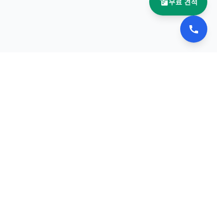
무료 견적
📚 이북나라
전자책 플립북 제작 전문 업체
서비스
포트폴리오
견적 요청
문의하기