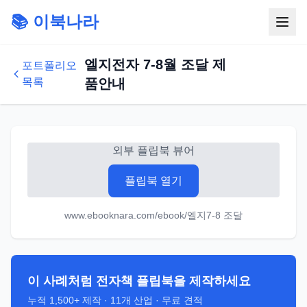
📚 이북나라
엘지전자 7-8월 조달 제
포트폴리오
목록
품안내
외부 플립북 뷰어
플립북 열기
www.ebooknara.com/ebook/엘지7-8 조달
이 사례처럼 전자책 플립북을 제작하세요
누적
1,500+
제작 ·
11
개 산업 · 무료 견적