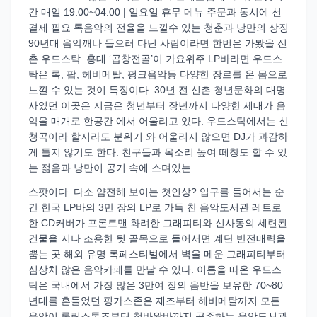
간 매일 19:00~04:00 | 일요일 휴무 메뉴 주문과 동시에 선
결제 필요 록음악의 전율을 느낄수 있는 청춘과 낭만의 상징
90년대 음악깨나 들으러 다닌 사람이라면 한번은 가봤을 신
촌 우드스탁. 홍대 ‘곱창전골’이 가요위주 LP바라면 우드스
탁은 록, 팝, 헤비메탈, 펑크음악등 다양한 장르를 온 몸으로
느낄 수 있는 것이 특징이다. 30년 전 신촌 청년문화의 대명
사였던 이곳은 지금은 청년부터 장년까지 다양한 세대가 음
악을 매개로 한공간 에서 어울리고 있다. 우드스탁에서는 신
청곡이라 할지라도 분위기 와 어울리지 않으면 DJ가 과감하
게 틀지 않기도 한다. 친구들과 목소리 높여 떼창도 할 수 있
는 젊음과 낭만이 공기 속에 스며있는
스팟이다. 다소 얌전해 보이는 첫인상? 입구를 들어서는 순
간 한국 LP바의 3만 장의 LP로 가득 찬 음악도서관 레트로
한 CD커버가 프론트맨 화려한 그래피티와 신사동의 세련된
건물을 지나 조용한 뒷 골목으로 들어서면 계단 반전매력을
뿜는 곳 해외 유명 록페스티벌에서 벽을 메운 그래피티부터
심상치 않은 음악카페를 만날 수 있다. 이름을 따온 우드스
탁은 국내에서 가장 많은 3만여 장의 음반을 보유한 70~80
년대를 흔들었던 핑가스존은 재즈부터 헤비메탈까지 모든
음악이 롤링스톤즈부터 첨바왐바까지 공존하는 음악도서관