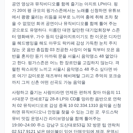
공연 영상과 뮤직비디오를 함께 즐기는 아지트 LP바다. 핑
가 20여 평 규모의 핑가스존에서는 노래를 신청하면 유튜브
에서 쾅쾅 울리는 리듬을 피부로 느끼며 흥에 취해 조차 찾
을 수 없었던 희귀 공연이나 뮤직비디오를 함께 틀어 주는
곳으로도 유명하다. 이름만 대면 알만한 대기업회장부 스존
터 영화배우, 가수 등의 단골아지트이기도 한 이곳은 디자인
을 헤드뱅잉을 해도 아무도 락카페 감성 가득한 눈치 주지
않는 곳 음반 총집합 03 전공한 사장이 어릴 적부터 모은 음
반을 혼자만 듣기 아까워 문을 서울시 음악명소 48 열었다
고 한다. 핑가스존은 어느 한 장르만을 고집하지 않는다. 격
렬한 락스피릿 느끼고 서울시 음악명소 48 주소 싶다면 바
로 여기! 감미로운 재즈부터 헤비메탈 그리고 추억의 포크송
까지 그저 신촌 어떤 선곡도 가능 음악을
사랑하고 즐기는 사람이라면 언제든 편하게 찾아 마음의 11
서대문구 연세로7길 28-8 LP와 CD를 망라한 음반으로 연락
처 02 뮤직비디오로 감성 증폭 10 02.334.1310 음악을 신청
하면 뮤직비디오나 안정을 찾을 수 있는 그런 곳. 우드스탁
뮤비 맛집 운영시간 라이브영상을 함께 틀어주는
19:00~24:00 주소 강남구 도산대로53길 32 방문 팁 연락처
02.517.9121 넓은 테이블이 있어 단체모임에 제격, 운영시