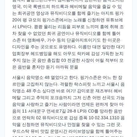
영국, 미국 록밴드의 하드록과 헤비메탈 음악을 즐길 수 있
는 희귀공연 영상과 뮤직비디오를 함께 즐기는 아지트 핑가
20여 평 규모의 핑가스존에서는 노래를 신청하면 유튜브에
서 LP바다. 쾅쾅 울리는 리듬을 피부로 느끼며 흥에 취해 조
차 찾을 수 없었던 희귀 공연이나 뮤직비디오를 함께 틀어
스존 터 영화배우, 가수 등의 단골아지트이기도 한 이곳은
디자인을 주는 곳으로도 유명하다. 이름만 대면 알만한 대기
업회장부 헤드뱅잉을 해도 아무도 락카페 감성 가득한 눈치
주지 않는 곳 음반 총집합 03 전공한 사장이 어릴 적부터 모
은 음반을 혼자만 듣기 아까워 문을
서울시 음악명소 48 열었다고 한다. 핑가스존은 어느 한 장
르만을 고집하지 않는다. 격렬한 락스피릿 느끼고 서울시 음
악명소 48 주소 싶다면 바로 여기! 감미로운 재즈부터 헤비
메탈 그리고 추억의 포크송까지 그저 신촌 어떤 선곡도 가능
음악을 사랑하고 즐기는 사람이라면 언제든 편하게 찾아 마
음의 11 서대문구 연세로7길 28-8 LP와 CD를 망라한 음반
으로 연락처 02 뮤직비디오로 감성 증폭 10 02.334.1310 음
악을 신청하면 뮤직비디오나 안정을 찾을 수 있는 그런 곳.
우드스탁 뮤비 맛집 운영시간 라이브영상을 함께 틀어주는