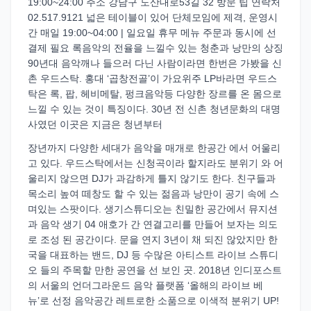
19:00~24:00 주소 강남구 도산대로53길 32 방문 팁 연락처
02.517.9121 넓은 테이블이 있어 단체모임에 제격, 운영시
간 매일 19:00~04:00 | 일요일 휴무 메뉴 주문과 동시에 선
결제 필요 록음악의 전율을 느낄수 있는 청춘과 낭만의 상징
90년대 음악깨나 들으러 다닌 사람이라면 한번은 가봤을 신
촌 우드스탁. 홍대 ‘곱창전골’이 가요위주 LP바라면 우드스
탁은 록, 팝, 헤비메탈, 펑크음악등 다양한 장르를 온 몸으로
느낄 수 있는 것이 특징이다. 30년 전 신촌 청년문화의 대명
사였던 이곳은 지금은 청년부터
장년까지 다양한 세대가 음악을 매개로 한공간 에서 어울리
고 있다. 우드스탁에서는 신청곡이라 할지라도 분위기 와 어
울리지 않으면 DJ가 과감하게 틀지 않기도 한다. 친구들과
목소리 높여 떼창도 할 수 있는 젊음과 낭만이 공기 속에 스
며있는 스팟이다. 생기스튜디오는 친밀한 공간에서 뮤지션
과 음악 생기 04 애호가 간 연결고리를 만들어 보자는 의도
로 조성 된 공간이다. 문을 연지 3년이 채 되진 않았지만 한
국을 대표하는 밴드, DJ 등 수많은 아티스트 라이브 스튜디
오 들의 주목할 만한 공연을 선 보인 곳. 2018년 인디포스트
의 서울의 언더그라운드 음악 플랫폼 ‘올해의 라이브 베
뉴’로 선정 음악공간 레트로한 소품으로 이색적 분위기 UP!