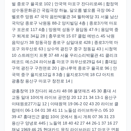
벌 종로구 율곡로 102 | 안국역 마포구 잔다리로46 | 합정역
성수동문화공간 국립극장 하늘, 달오름 별오름 극장 06-2
벨로주 망원 47 국악 음반박물관 34 월하예당 31 서울 남산
국악당 종로구 낙원동 88-2 양지빌딩 4층 | 종로3가역 마포
구 포은로 117 4층 | 망원역 성동구 용답동 47-9 | 용답역 중
구 퇴계로 34길 28 | 충무로역 15 07 클럽 에반스 45 낙원
음악상가 38 정동극장 종로구 삼일대로 428 | 종로3가역 마
포구 와우산로 63 | 상수역 광진구 중구 정동길 43 | 시청역
10 스트레인지 프롯 37 48 서울 우리소리박물관 41 클리크
레코드 예스24 라이브홀 마포구 와우산로29길 64 | 홍대입
구역 광진구 구천면로 20 | 광나루역 종로구 율곡로 96 | 안
국역 중구 을지로12길 8 3층 | 을지로3가역 18 CJ 아지트
광흥창 용산구 마포구 창전로 14 |
광흥창역 19 잔다리 페스타 48 08 올댓재즈 45 30 홍대 서
교동 일대 10여개 라이브 공연장 20 12 21 34 13-1 용산구
이태원로27가길 12 | 이태원역 19 06-2 02 43 20 라이브 클
럽데이 06-1 04 01 38 41 11 노들섬 라이브하우스 05 10
39 47 홍대인근 클럽 10여 곳에서 동시 개최 07 36 31 23
용산구 양녕로 445 | 노들역 18 40 42 27 44 26-1 37 16 27
채널 1969 46 25 현대카드 뮤직 라이브러리 17 마포구 연희