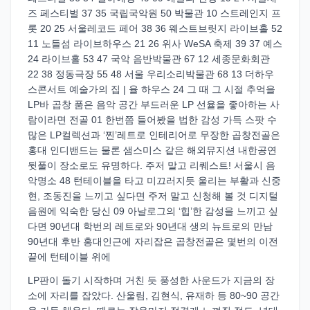
즈 페스티벌 37 35 국립국악원 50 박물관 10 스트레인지 프
롯 20 25 서울레코드 페어 38 36 웨스트브릿지 라이브홀 52
11 노들섬 라이브하우스 21 26 위사 WeSA 축제 39 37 예스
24 라이브홀 53 47 국악 음반박물관 67 12 세종문화회관
22 38 정동극장 55 48 서울 우리소리박물관 68 13 더하우
스콘서트 예술가의 집 | 율 하우스 24 그 때 그 시절 추억을
LP바 곱창 품은 음악 공간 부드러운 LP 선율을 좋아하는 사
람이라면 전골 01 한번쯤 들어봤을 법한 감성 가득 스팟 수
많은 LP컬렉션과 ‘찐’레트로 인테리어로 무장한 곱창전골은
홍대 인디밴드는 물론 샘스미스 같은 해외뮤지션 내한공연
뒷풀이 장소로도 유명하다. 주저 말고 리퀘스트! 서울시 음
악명소 48 턴테이블을 타고 미끄러지듯 울리는 부활과 신중
현, 조동진을 느끼고 싶다면 주저 말고 신청해 볼 것 디지털
음원에 익숙한 당신 09 아날로그의 ‘힙’한 감성을 느끼고 싶
다면 90년대 학번의 레트로와 90년대 생의 뉴트로의 만남
90년대 후반 홍대인근에 자리잡은 곱창전골은 몇번의 이전
끝에 턴테이블 위에
LP판이 돌기 시작하며 거친 듯 풍성한 사운드가 지금의 장
소에 자리를 잡았다. 산울림, 김현식, 유재하 등 80~90 공간