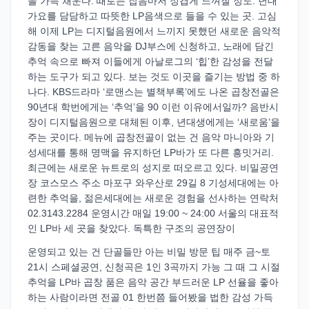
을 가득 채운다. 때로는 잡음마저 정겹게 느껴질 정도. 년대
가요를 담담하고 따뜻한 LP음색으로 들을 수 있는 곳. 고심
해 이제 LP는 디지털음원에서 느끼지 못했던 새로운 음악적
감동을 찾는 고른 음악을 DJ부스에 신청하고, 노래에 담긴
추억 속으로 빠져 이들에게 아날로그의 ‘힙’한 감성을 전달
하는 도구가 되고 있다. 보는 것도 이곳을 즐기는 방법 중 하
나다. KBS드라마 ‘로맨스는 별책부록’에도 나온 곱창전골은
90년대 학번에게는 ‘추억’을 90 이런 이유에서일까? 음반시
장이 디지털음원으로 대체된 이후, 년대생에게는 ‘새로움’을
주는 곳이다. 메뉴에 곱창전골이 없는 건 음악 마니아와 기
성세대를 통해 명맥을 유지하던 LP바가 또 다른 흥밋거리.
최근에는 새로운 뉴트로의 성지로 떠오르고 있다. 비밀공연
장 코스모스 주소 마포구 와우산로 29길 8 기성세대에는 아
련한 추억을, 젊은세대에는 새로운 경험을 선사하는 연락처
02.3143.2284 운영시간 매일 19:00 ~ 24:00 서울의 대표적
인 LP바 세 곳을 찾았다. 독특한 구조의 공연장이
운영되고 있는 건 단골들만 아는 비밀 방문 팁 매주 금~토
21시 스페셜공연, 신청곡은 1인 3곡까지 가능 그 때 그 시절
추억을 LP바 곱창 품은 음악 공간 부드러운 LP 선율을 좋아
하는 사람이라면 전골 01 한번쯤 들어봤을 법한 감성 가득