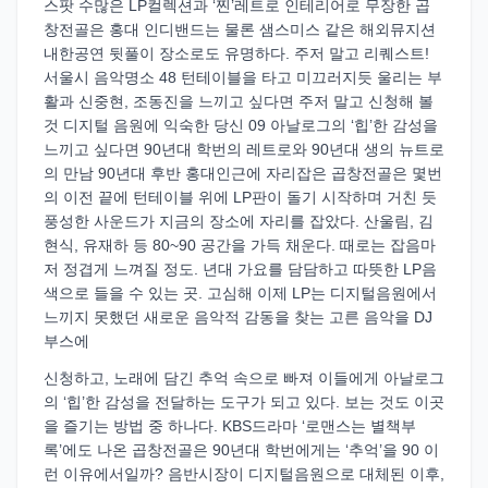
스팟 수많은 LP컬렉션과 ‘찐’레트로 인테리어로 무장한 곱
창전골은 홍대 인디밴드는 물론 샘스미스 같은 해외뮤지션
내한공연 뒷풀이 장소로도 유명하다. 주저 말고 리퀘스트!
서울시 음악명소 48 턴테이블을 타고 미끄러지듯 울리는 부
활과 신중현, 조동진을 느끼고 싶다면 주저 말고 신청해 볼
것 디지털 음원에 익숙한 당신 09 아날로그의 ‘힙’한 감성을
느끼고 싶다면 90년대 학번의 레트로와 90년대 생의 뉴트로
의 만남 90년대 후반 홍대인근에 자리잡은 곱창전골은 몇번
의 이전 끝에 턴테이블 위에 LP판이 돌기 시작하며 거친 듯
풍성한 사운드가 지금의 장소에 자리를 잡았다. 산울림, 김
현식, 유재하 등 80~90 공간을 가득 채운다. 때로는 잡음마
저 정겹게 느껴질 정도. 년대 가요를 담담하고 따뜻한 LP음
색으로 들을 수 있는 곳. 고심해 이제 LP는 디지털음원에서
느끼지 못했던 새로운 음악적 감동을 찾는 고른 음악을 DJ
부스에
신청하고, 노래에 담긴 추억 속으로 빠져 이들에게 아날로그
의 ‘힙’한 감성을 전달하는 도구가 되고 있다. 보는 것도 이곳
을 즐기는 방법 중 하나다. KBS드라마 ‘로맨스는 별책부
록’에도 나온 곱창전골은 90년대 학번에게는 ‘추억’을 90 이
런 이유에서일까? 음반시장이 디지털음원으로 대체된 이후,