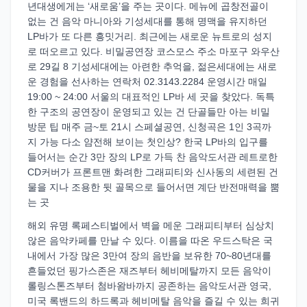
년대생에게는 ‘새로움’을 주는 곳이다. 메뉴에 곱창전골이
없는 건 음악 마니아와 기성세대를 통해 명맥을 유지하던
LP바가 또 다른 흥밋거리. 최근에는 새로운 뉴트로의 성지
로 떠오르고 있다. 비밀공연장 코스모스 주소 마포구 와우산
로 29길 8 기성세대에는 아련한 추억을, 젊은세대에는 새로
운 경험을 선사하는 연락처 02.3143.2284 운영시간 매일
19:00 ~ 24:00 서울의 대표적인 LP바 세 곳을 찾았다. 독특
한 구조의 공연장이 운영되고 있는 건 단골들만 아는 비밀
방문 팁 매주 금~토 21시 스페셜공연, 신청곡은 1인 3곡까
지 가능 다소 얌전해 보이는 첫인상? 한국 LP바의 입구를
들어서는 순간 3만 장의 LP로 가득 찬 음악도서관 레트로한
CD커버가 프론트맨 화려한 그래피티와 신사동의 세련된 건
물을 지나 조용한 뒷 골목으로 들어서면 계단 반전매력을 뿜
는 곳
해외 유명 록페스티벌에서 벽을 메운 그래피티부터 심상치
않은 음악카페를 만날 수 있다. 이름을 따온 우드스탁은 국
내에서 가장 많은 3만여 장의 음반을 보유한 70~80년대를
흔들었던 핑가스존은 재즈부터 헤비메탈까지 모든 음악이
롤링스톤즈부터 첨바왐바까지 공존하는 음악도서관 영국,
미국 록밴드의 하드록과 헤비메탈 음악을 즐길 수 있는 희귀