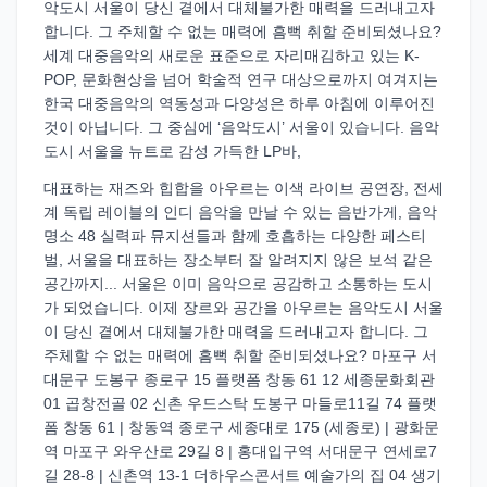
악도시 서울이 당신 곁에서 대체불가한 매력을 드러내고자
합니다. 그 주체할 수 없는 매력에 흠뻑 취할 준비되셨나요?
세계 대중음악의 새로운 표준으로 자리매김하고 있는 K-
POP, 문화현상을 넘어 학술적 연구 대상으로까지 여겨지는
한국 대중음악의 역동성과 다양성은 하루 아침에 이루어진
것이 아닙니다. 그 중심에 ‘음악도시’ 서울이 있습니다. 음악
도시 서울을 뉴트로 감성 가득한 LP바,
대표하는 재즈와 힙합을 아우르는 이색 라이브 공연장, 전세
계 독립 레이블의 인디 음악을 만날 수 있는 음반가게, 음악
명소 48 실력파 뮤지션들과 함께 호흡하는 다양한 페스티
벌, 서울을 대표하는 장소부터 잘 알려지지 않은 보석 같은
공간까지... 서울은 이미 음악으로 공감하고 소통하는 도시
가 되었습니다. 이제 장르와 공간을 아우르는 음악도시 서울
이 당신 곁에서 대체불가한 매력을 드러내고자 합니다. 그
주체할 수 없는 매력에 흠뻑 취할 준비되셨나요? 마포구 서
대문구 도봉구 종로구 15 플랫폼 창동 61 12 세종문화회관
01 곱창전골 02 신촌 우드스탁 도봉구 마들로11길 74 플랫
폼 창동 61 | 창동역 종로구 세종대로 175 (세종로) | 광화문
역 마포구 와우산로 29길 8 | 홍대입구역 서대문구 연세로7
길 28-8 | 신촌역 13-1 더하우스콘서트 예술가의 집 04 생기