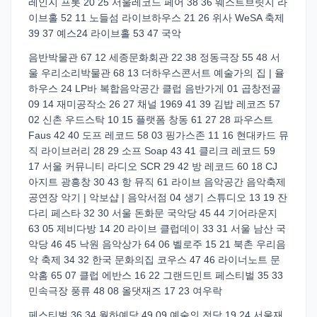
레인지 프롯 20 25 서울레코드 페어 38 36 웨스트브릿지 라
이브홀 52 11 노들섬 라이브하우스 21 26 위사 WeSA 축제
39 37 예스24 라이브홀 53 47 국악
음반박물관 67 12 세종문화회관 22 38 정동극장 55 48 서
울 우리소리박물관 68 13 더하우스콘서트 예술가의 집 | 율
하우스 24 LP바 복합음악공간 클럽 음반가게 01 곱창전골
09 14 재미공작소 26 27 채널 1969 41 39 김밥 레코즈 57
02 신촌 우드스탁 10 15 플랫폼 창동 61 27 28 파우스트
Faus 42 40 도프 레코드 58 03 핑가스존 11 16 현대카드 뮤
직 라이브러리 28 29 소프 Soap 43 41 클리크 레코드 59
17 서울 커뮤니티 라디오 SCR 29 42 방 레코드 60 18 CJ
아지트 광흥창 30 43 항 뮤직 61 라이브 음악공간 음악축제
공연장 악기 | 악보샵 | 음악서점 04 생기 스튜디오 13 19 잔
다리 페스타 32 30 서울 돈화문 국악당 45 44 기어라운지
63 05 제비다방 14 20 라이브 클럽데이 33 31 서울 남산 국
악당 46 45 낙원 음악상가 64 06 벨로주 15 21 북촌 우리음
악 축제 34 32 한국 문화의집 코우스 47 46 라이너노트 문
악홈 65 07 클럽 에반스 16 22 그랜드민트 페스티벌 35 33
민속극장 풍류 48 08 올댓재즈 17 23 여우락
페스티벌 36 34 월하예당 49 09 예술의 전당 19 24 서울재