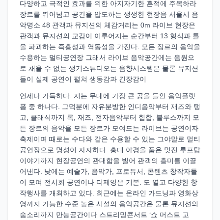
다양하고 극적인 효과를 위한 아지자기한 흔적에 주목하라
장르를 뛰어넘고 공간을 압도하는 생생한 현장음 서울시 음
악명소 48 관객과 뮤지션의 체감거리는 0m 라이브 현장은
관객과 뮤지션의 교감이 이루어지는 순간부터 13 형식과 틀
을 파괴하는 즉흥성과 역동성을 가진다. 모든 장르의 음악을
수용하는 멀티공연장 그래서 라이브 음악공간에는 음원으
로 채울 수 없는 생기스튜디오는 음향시스템은 물론 뮤지션
들이 실제 공연이 펼쳐 생동감과 긴장감이
언제나 가득하다. 지는 무대에 가장 큰 공을 들인 음악플랫
폼 중 하나다. 그덕분에 자유분방한 인디음악부터 재즈와 탱
고, 클래식까지 록, 재즈, 전자음악부터 힙합, 블루스까지 모
든 장르의 음악을 모든 장르가 모여드는 라이브는 공연이자
축제이며 때로는 수다와 같은 수용할 수 있는 그야말로 멀티
공연장으로 명성이 자자하다. 홍대 야경을 품은 멋진 루프탑
이야기까지 현장공연의 관대함을 빌어 관객의 흥미를 이끌
어낸다. 낮에는 예술가, 음악가, 프로듀서, 콘텐츠 창작자들
이 모여 전시회 공연이나 디제잉은 기본. 도 열고 다양한 창
작행사를 개최하고 있다. 최근에는 온라인 가드닝과 영화상
영까지 가능한 수준 높은 시설의 음악공간은 물론 뮤지션의
숨소리까지 만능공간이다 스트리밍콘서트 ‘쇼 머스트 고