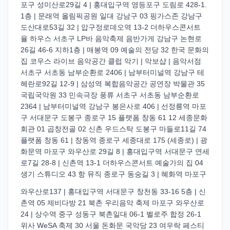
포구 성미산로29길 4 | 홍대입구역 영등포구 도림로 428-1.
1층 | 문래역 올림픽공원 일대 강남구 03 핑가스존 강남구
도산대로53길 32 | 압구정로데오역 13-2 더하우스콘서트
율 하우스 서초구 LP바 음악축제 음반가게 강남구 논현로
26길 46-6 지하1층 | 매봉역 09 예술의 전당 32 한국 문화의
집 코우스 라이브 음악공간 클럽 악기 | 악보샵 | 음악서점
서초구 서초동 남부순환로 2406 | 남부터미널역 강남구 테
헤란로92길 12-9 | 삼성역 복합음악공간 공연장 박물관 35
국립국악원 33 민속극장 풍류 서초구 서초동 남부순환로
2364 | 남부터미널역 강남구 봉은사로 406 | 선정릉역 마포
구 서대문구 도봉구 종로구 15 플랫폼 창동 61 12 세종문화
회관 01 곱창전골 02 신촌 우드스탁 도봉구 마들로11길 74
플랫폼 창동 61 | 창동역 종로구 세종대로 175 (세종로) | 광
화문역 마포구 와우산로 29길 8 | 홍대입구역 서대문구 연세
로7길 28-8 | 신촌역 13-1 더하우스콘서트 예술가의 집 04
생기 스튜디오 43 항 뮤직 종로구 동숭길 3 | 혜화역 마포구
와우산로137 | 홍대입구역 서대문구 창천동 33-16 5층 | 신
촌역 05 제비다방 21 북촌 우리음악 축제 마포구 와우산로
24 | 상수역 중구 성동구 북촌일대 06-1 벨로주 합정 26-1
위사 WeSA 축제 30 서울 돈화문 국악당 23 여우락 페스티