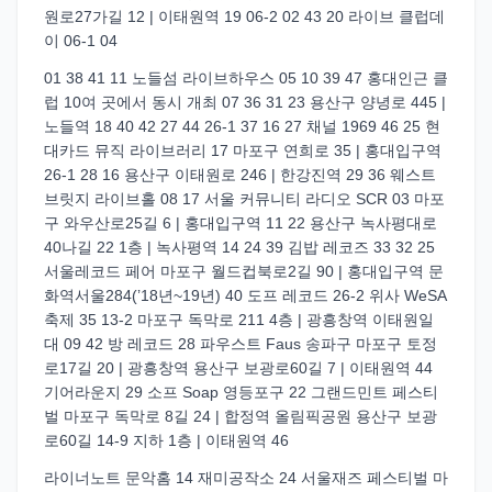
원로27가길 12 | 이태원역 19 06-2 02 43 20 라이브 클럽데
이 06-1 04
01 38 41 11 노들섬 라이브하우스 05 10 39 47 홍대인근 클
럽 10여 곳에서 동시 개최 07 36 31 23 용산구 양녕로 445 |
노들역 18 40 42 27 44 26-1 37 16 27 채널 1969 46 25 현
대카드 뮤직 라이브러리 17 마포구 연희로 35 | 홍대입구역
26-1 28 16 용산구 이태원로 246 | 한강진역 29 36 웨스트
브릿지 라이브홀 08 17 서울 커뮤니티 라디오 SCR 03 마포
구 와우산로25길 6 | 홍대입구역 11 22 용산구 녹사평대로
40나길 22 1층 | 녹사평역 14 24 39 김밥 레코즈 33 32 25
서울레코드 페어 마포구 월드컵북로2길 90 | 홍대입구역 문
화역서울284(’18년~19년) 40 도프 레코드 26-2 위사 WeSA
축제 35 13-2 마포구 독막로 211 4층 | 광흥창역 이태원일
대 09 42 방 레코드 28 파우스트 Faus 송파구 마포구 토정
로17길 20 | 광흥창역 용산구 보광로60길 7 | 이태원역 44
기어라운지 29 소프 Soap 영등포구 22 그랜드민트 페스티
벌 마포구 독막로 8길 24 | 합정역 올림픽공원 용산구 보광
로60길 14-9 지하 1층 | 이태원역 46
라이너노트 문악홈 14 재미공작소 24 서울재즈 페스티벌 마