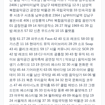
2406 | 남부터미널역 강남구 테헤란로92길 12-9 | 삼성역
복합음악공간 공연장 박물관 35 국립국악원 33 민속극장 풍
류 서초구 서초동 남부순환로 2364 | 남부터미널역 강남구
봉은사로 406 | 선정릉역 LP바 복합음악공간 클럽 음반가게
01 곱창전골 09 14 재미공작소 26 27 채널 1969 41 39 김
밥 레코즈 57 02 신촌 우드스탁 10 15 플랫폼
창동 61 27 28 파우스트 Faus 42 40 도프 레코드 58 03 핑
가스존 11 16 현대카드 뮤직 라이브러리 28 29 소프 Soap
43 41 클리크 레코드 59 17 서울 커뮤니티 라디오 SCR 29
42 방 레코드 60 18 CJ 아지트 광흥창 30 43 항 뮤직 61 라
이브 음악공간 음악축제 공연장 악기 | 악보샵 | 음악서점 04
생기 스튜디오 13 19 잔다리 페스타 32 30 서울 돈화문 국
악당 45 44 기어라운지 63 05 제비다방 14 20 라이브 클럽
데이 33 31 서울 남산 국악당 46 45 낙원 음악상가 64 06 벨
로주 15 21 북촌 우리음악 축제 34 32 한국 문화의집 코우
스 47 46 라이너노트 문악홈 65 07 클럽 에반스 16 22 그랜
드민트 페스티벌 35 33 민속극장 풍류 48 08 올댓재즈 17
23 여우락 페스티벌 36 34 월하예당 49 09 예술의 전당 19
24 서울재즈 페스티벌 37 35 국립국악원 50 박물관 10 스트