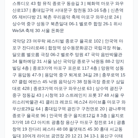
스튜디오 43 항 뮤직 종로구 동숭길 3 | 혜화역 마포구 와우
산로137 | 홍대입구역 서대문구 창천동 33-16 5층 | 신촌역
05 제비다방 21 북촌 우리음악 축제 마포구 와우산로 24 |
상수역 중구 성동구 북촌일대 06-1 벨로주 합정 26-1 위사
WeSA 축제 30 서울 돈화문
국악당 23 여우락 페스티벌 종로구 율곡로 102 | 안국역 마
포구 잔다리로46 | 합정역 성수동문화공간 국립극장 하늘,
달오름 별오름 극장 06-2 벨로주 망원 47 국악 음반박물관
34 월하예당 31 서울 남산 국악당 종로구 낙원동 88-2 양지
빌딩 4층 | 종로3가역 마포구 포은로 117 4층 | 망원역 성동
구 용답동 47-9 | 용답역 중구 퇴계로 34길 28 | 충무로역 15
07 클럽 에반스 45 낙원 음악상가 38 정동극장 종로구 삼일
대로 428 | 종로3가역 마포구 와우산로 63 | 상수역 광진구
중구 정동길 43 | 시청역 10 스트레인지 프롯 37 48 서울 우
리소리박물관 41 클리크 레코드 예스24 라이브홀 마포구 와
우산로29길 64 | 홍대입구역 광진구 구천면로 20 | 광나루역
종로구 율곡로 96 | 안국역 중구 을지로12길 8 3층 | 을지로
3가역 18 CJ 아지트 광흥창 용산구 마포구 창전로 14 | 광흥
창역 19 잔다리 페스타 48 08 올댓재즈 45 30 홍대 서교동
일대 10여개 라이브 공연장 20 12 21 34 13-1 용산구 이태