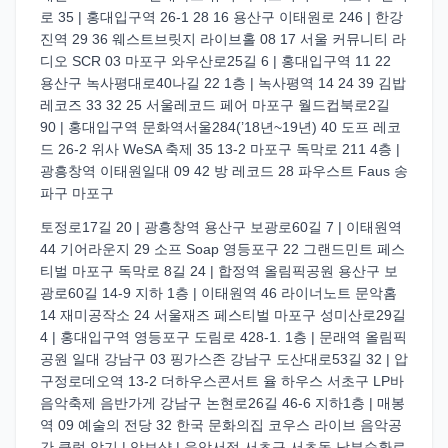
로 35 | 홍대입구역 26-1 28 16 용산구 이태원로 246 | 한강
진역 29 36 웨스트브릿지 라이브홀 08 17 서울 커뮤니티 라
디오 SCR 03 마포구 와우산로25길 6 | 홍대입구역 11 22
용산구 녹사평대로40나길 22 1층 | 녹사평역 14 24 39 김밥
레코즈 33 32 25 서울레코드 페어 마포구 월드컵북로2길
90 | 홍대입구역 문화역서울284(’18년~19년) 40 도프 레코
드 26-2 위사 WeSA 축제 35 13-2 마포구 독막로 211 4층 |
광흥창역 이태원일대 09 42 방 레코드 28 파우스트 Faus 송
파구 마포구
토정로17길 20 | 광흥창역 용산구 보광로60길 7 | 이태원역
44 기어라운지 29 소프 Soap 영등포구 22 그랜드민트 페스
티벌 마포구 독막로 8길 24 | 합정역 올림픽공원 용산구 보
광로60길 14-9 지하 1층 | 이태원역 46 라이너노트 문악홈
14 재미공작소 24 서울재즈 페스티벌 마포구 성미산로29길
4 | 홍대입구역 영등포구 도림로 428-1. 1층 | 문래역 올림픽
공원 일대 강남구 03 핑가스존 강남구 도산대로53길 32 | 압
구정로데오역 13-2 더하우스콘서트 율 하우스 서초구 LP바
음악축제 음반가게 강남구 논현로26길 46-6 지하1층 | 매봉
역 09 예술의 전당 32 한국 문화의집 코우스 라이브 음악공
간 클럽 악기 | 악보샵 | 음악서점 서초구 서초동 남부순환로