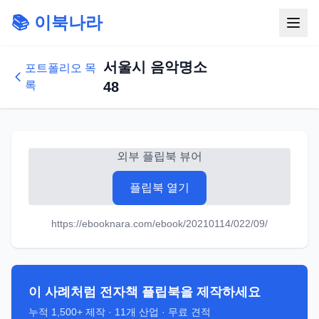
📚 이북나라
서울시 음악명소
포트폴리오 목
록
48
외부 플립북 뷰어
플립북 열기
https://ebooknara.com/ebook/20210114/022/09/
이 사례처럼 전자책 플립북을 제작하세요
누적
1,500+
제작 ·
11
개 산업 · 무료 견적