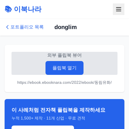
📚 이북나라
donglim
포트폴리오 목록
외부 플립북 뷰어
플립북 열기
https://ebook.ebooknara.com/2022/ebook/동림유화/
이 사례처럼 전자책 플립북을 제작하세요
누적
1,500+
제작 ·
11
개 산업 · 무료 견적