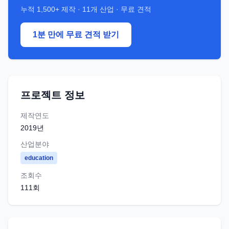
누적
1,500+
제작 ·
11
개 산업 · 무료 견적
1분 만에 무료 견적 받기
프로젝트 정보
제작연도
2019
년
산업분야
education
조회수
111
회