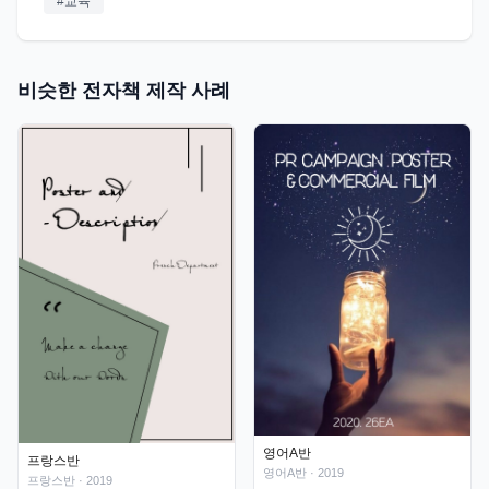
#
교육
비슷한 전자책 제작 사례
영어A반
프랑스반
영어A반
· 2019
프랑스반
· 2019