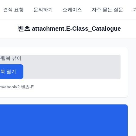
견적 요청
문의하기
쇼케이스
자주 묻는 질문
벤츠 attachment.E-Class_Catalogue
플립북 뷰어
북 열기
om/ebook/2.벤츠-E