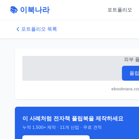
📚 이북나라
포트폴리오
포트폴리오 목록
외부 
플립
ebooknara.c
이 사례처럼 전자책 플립북을 제작하세요
누적
1,500+
제작 ·
11
개 산업 · 무료 견적