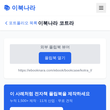
📚 이북나라
이북나라 코트라
포트폴리오 목록
외부 플립북 뷰어
플립북 열기
https://ebooknara.com/ebook/bookcase/kotra_l/
이 사례처럼 전자책 플립북을 제작하세요
누적
1,500+
제작 ·
11
개 산업 · 무료 견적