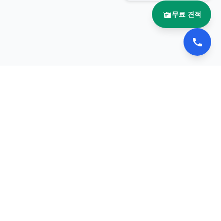
무료 견적
📚 이북나라
전자책 플립북 제작 전문 업체
서비스
포트폴리오
견적 요청
문의하기