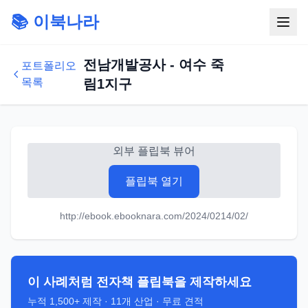
📚 이북나라
전남개발공사 - 여수 죽
포트폴리오
목록
림1지구
외부 플립북 뷰어
플립북 열기
http://ebook.ebooknara.com/2024/0214/02/
이 사례처럼 전자책 플립북을 제작하세요
누적
1,500+
제작 ·
11
개 산업 · 무료 견적