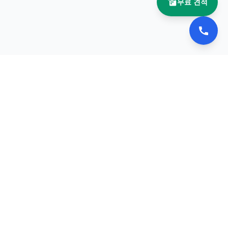
무료 견적
📚 이북나라
전자책 플립북 제작 전문 업체
서비스
포트폴리오
견적 요청
문의하기